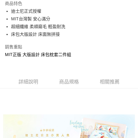
商品特色
Apple Pay
迪士尼正式授權
MIT台灣製 安心滿分
街口支付
超細纖維 柔順磨毛 輕盈耐洗
悠遊付
床包大版設計 床面無拼接
Google Pay
銷售重點
MIT正版 大版設計 床包枕套二件組
ATM付款
運送方式
全家★依產品說明
詳細說明
商品規格
相關推薦
每筆NT$60，滿NT$699(含以上)免運費
7-11★依產品說明
每筆NT$60，滿NT$699(含以上)免運費
宅配
每筆NT$80，滿NT$699(含以上)免運費