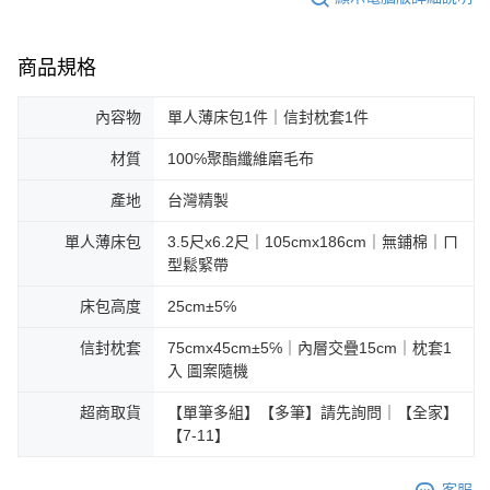
商品規格
內容物
單人薄床包1件｜信封枕套1件
材質
100℅聚酯纖維磨毛布
產地
台灣精製
單人薄床包
3.5尺x6.2尺｜105cmx186cm｜無鋪棉｜ㄇ
型鬆緊帶
床包高度
25cm±5℅
信封枕套
75cmx45cm±5℅｜內層交疊15cm｜枕套1
入 圖案隨機
超商取貨
【單筆多組】【多筆】請先詢問｜【全家】
【7-11】