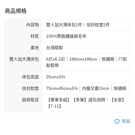
商品規格
內容物
雙人加大薄床包1件｜信封枕套2件
材質
100℅聚酯纖維磨毛布
產地
台灣精製
雙人加大薄床包
6尺x6.2尺｜180cmx186cm｜無鋪棉｜ㄇ型
鬆緊帶
床包高度
25cm±5℅
信封枕套
75cmx45cm±5℅｜內層交疊15cm｜無鋪棉
超商取貨
【單筆多組】【多筆】請先詢問｜【全家】
【7-11】
客服