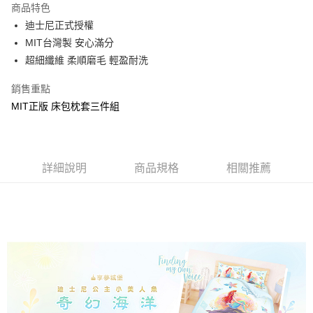
商品特色
Apple Pay
迪士尼正式授權
MIT台灣製 安心滿分
街口支付
超細纖維 柔順磨毛 輕盈耐洗
悠遊付
銷售重點
Google Pay
MIT正版 床包枕套三件組
ATM付款
運送方式
詳細說明
商品規格
相關推薦
全家★依產品說明
每筆NT$60，滿NT$699(含以上)免運費
7-11★依產品說明
每筆NT$60，滿NT$699(含以上)免運費
宅配
每筆NT$80，滿NT$699(含以上)免運費