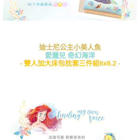
迪士尼公主小美人魚
愛麗兒 奇幻海洋
- 雙人加大床包枕套三件組6x6.2 -