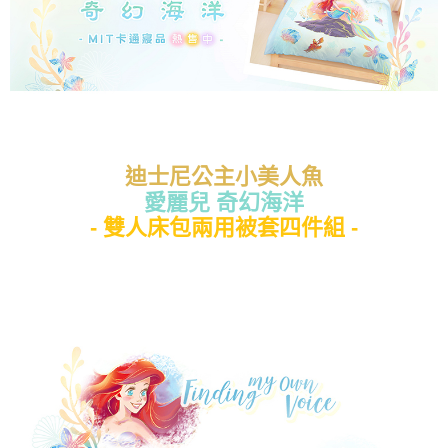
迪士尼公主小美人魚
愛麗兒 奇幻海洋
- 雙人床包兩用被套四件組 -