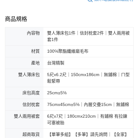
商品規格
內容物
雙人薄床包1件｜信封枕套2件｜雙人兩用被
套1件
材質
100℅聚酯纖維磨毛布
產地
台灣精製
雙人薄床包
5尺x6.2尺｜150cmx186cm｜無鋪棉｜ㄇ型
鬆緊帶
床包高度
25cm±5℅
信封枕套
75cmx45cm±5℅｜內層交疊15cm｜無鋪棉
雙人兩用被套
6尺x7尺｜180cmx210cm｜有鋪棉 有拉鍊
可塞被胎
超商取貨
【單筆多組】【多筆】請先詢問｜【全家】