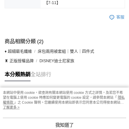
【7-11】
客服
商品相關分類 (2)
♦ 超細磨毛纖維
床包兩用被套組｜雙人｜四件式
♜ 正版授權品牌
DISNEY迪士尼家族
本分類熱銷
全站排行
本網站中使用 cookie，欲查詢有關本網站使用 cookie 方式之詳情，及若您不希
熱門標籤
望在電腦上使用 cookie 時應如何變更電腦的 cookie 設定，請參閱本網站「
隱私
權條款
」之 Cookie 聲明。您繼續使用本網站即表示您同意本公司得按本網站使
用條款之 Cookie 聲明使用 cookie。
了解更多 >
我知道了