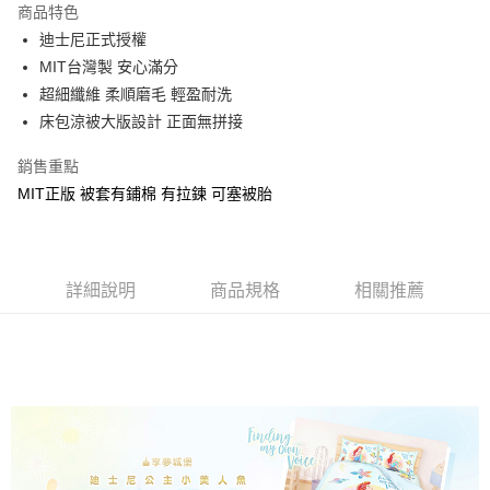
商品特色
Apple Pay
迪士尼正式授權
MIT台灣製 安心滿分
街口支付
超細纖維 柔順磨毛 輕盈耐洗
悠遊付
床包涼被大版設計 正面無拼接
Google Pay
銷售重點
MIT正版 被套有鋪棉 有拉鍊 可塞被胎
ATM付款
運送方式
全家★依產品說明
詳細說明
商品規格
相關推薦
每筆NT$60，滿NT$699(含以上)免運費
7-11★依產品說明
每筆NT$60，滿NT$699(含以上)免運費
宅配
每筆NT$80，滿NT$699(含以上)免運費