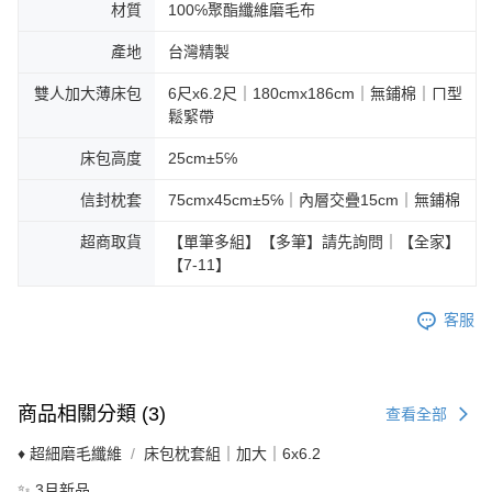
材質
100℅聚酯纖維磨毛布
產地
台灣精製
雙人加大薄床包
6尺x6.2尺｜180cmx186cm｜無鋪棉｜ㄇ型
鬆緊帶
床包高度
25cm±5℅
信封枕套
75cmx45cm±5℅｜內層交疊15cm｜無鋪棉
超商取貨
【單筆多組】【多筆】請先詢問｜【全家】
【7-11】
客服
商品相關分類 (3)
查看全部
♦ 超細磨毛纖維
床包枕套組｜加大｜6x6.2
✨ 3月新品