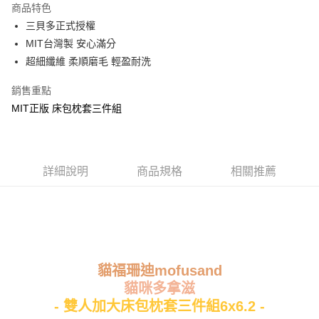
商品特色
Apple Pay
三貝多正式授權
MIT台灣製 安心滿分
街口支付
超細纖維 柔順磨毛 輕盈耐洗
悠遊付
銷售重點
Google Pay
MIT正版 床包枕套三件組
ATM付款
運送方式
詳細說明
商品規格
相關推薦
全家★依產品說明
每筆NT$60，滿NT$699(含以上)免運費
7-11★依產品說明
每筆NT$60，滿NT$699(含以上)免運費
貓福珊迪mofusand
宅配
貓咪多拿滋
每筆NT$80，滿NT$699(含以上)免運費
- 雙人加大床包枕套三件組6x6.2 -