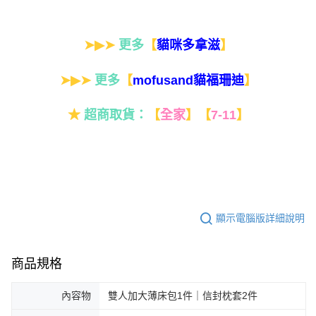
➤▶➤
更多
【
】
貓咪多拿滋
➤▶➤
更多
【
】
mofusand貓福珊迪
★
超商取貨：
【
全家
】
【
7-11
】
顯示電腦版詳細說明
商品規格
內容物
雙人加大薄床包1件｜信封枕套2件