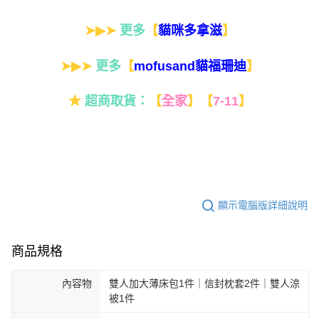
➤▶➤
更多
【
】
貓咪多拿滋
➤▶➤
更多
【
】
mofusand貓福珊迪
★
超商取貨：
【
全家
】
【
7-11
】
顯示電腦版詳細說明
商品規格
內容物
雙人加大薄床包1件｜信封枕套2件｜雙人涼
被1件