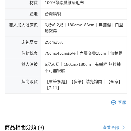
材質
100℅聚酯纖維磨毛布
產地
台灣精製
雙人加大薄床包
6尺x6.2尺｜180cmx186cm｜無鋪棉｜ㄇ型
鬆緊帶
床包高度
25cm±5℅
信封枕套
75cmx45cm±5℅｜內層交疊15cm｜無鋪棉
雙人涼被
5尺x6尺｜150cmx180cm｜有鋪棉 無拉鍊
不可塞被胎
超商取貨
【單筆多組】【多筆】請先詢問｜【全家】
【7-11】
客服
商品相關分類 (3)
查看全部