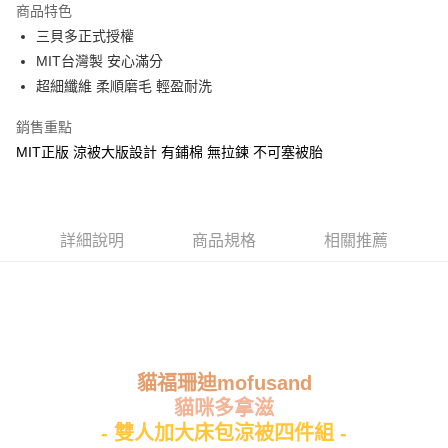
商品特色
Apple Pay
三貝多正式授權
MIT台灣製 安心滿分
街口支付
超細纖維 柔順磨毛 輕盈耐洗
悠遊付
銷售重點
Google Pay
MIT正版 涼被大版設計 有鋪棉 無拉鍊 不可塞被胎
ATM付款
運送方式
詳細說明
商品規格
相關推薦
全家★依產品說明
每筆NT$60，滿NT$699(含以上)免運費
7-11★依產品說明
每筆NT$60，滿NT$699(含以上)免運費
貓福珊迪mofusand
宅配
貓咪多拿滋
每筆NT$80，滿NT$699(含以上)免運費
- 雙人加大床包涼被四件組 -