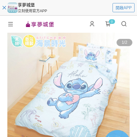
享夢城堡
開啟APP
立刻使用官方APP
0
1
/
2