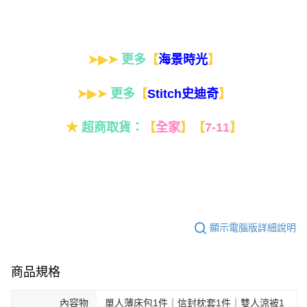
➤▶➤
更多
【
】
海景時光
➤▶➤
更多
【
】
Stitch史迪奇
★
超商取貨：
【
全家
】
【
7-11
】
顯示電腦版詳細說明
商品規格
內容物
單人薄床包1件｜信封枕套1件｜雙人涼被1