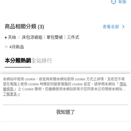
客服
商品相關分類 (3)
查看全部
♠ 天絲
床包涼被組｜單包雙被｜三件式
✨ 4月新品
本分類熱銷
全站排行
本網站中使用 cookie，欲查詢有關本網站使用 cookie 方式之詳情，及若您不希
熱門標籤
望在電腦上使用 cookie 時應如何變更電腦的 cookie 設定，請參閱本網站「
隱私
權條款
」之 Cookie 聲明。您繼續使用本網站即表示您同意本公司得按本網站使
用條款之 Cookie 聲明使用 cookie。
了解更多 >
我知道了