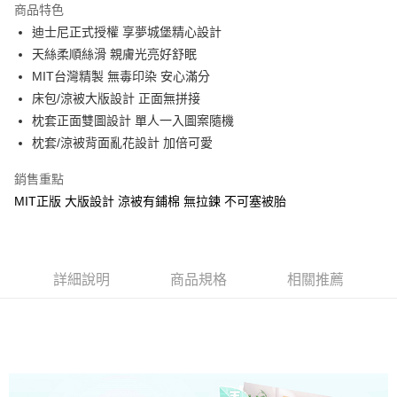
商品特色
Apple Pay
迪士尼正式授權 享夢城堡精心設計
天絲柔順絲滑 親膚光亮好舒眠
街口支付
MIT台灣精製 無毒印染 安心滿分
悠遊付
床包/涼被大版設計 正面無拼接
枕套正面雙圖設計 單人一入圖案隨機
Google Pay
枕套/涼被背面亂花設計 加倍可愛
ATM付款
銷售重點
MIT正版 大版設計 涼被有鋪棉 無拉鍊 不可塞被胎
運送方式
全家★依產品說明
每筆NT$60，滿NT$699(含以上)免運費
詳細說明
商品規格
相關推薦
7-11★依產品說明
每筆NT$60，滿NT$699(含以上)免運費
宅配
每筆NT$80，滿NT$699(含以上)免運費