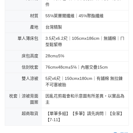
件
材質
55℅萊賽爾纖維｜45℅聚酯纖維
產地
台灣精製
單人薄床包
3.5尺x6.2尺｜105cmx186cm｜無鋪棉｜ㄇ
型鬆緊帶
床包高度
28cm±5℅
信封枕套
76cmx48cm±5℅｜內層交疊15cm
雙人涼被
5尺x6尺｜150cmx180cm｜有鋪棉 無拉鍊
不可塞被胎
枕套｜涼被背面
因亂花剪裁會和示意圖有所差異，以實品為
圖案
主
超商取貨
【單筆多組】【多筆】請先詢問｜【全家】
【7-11】