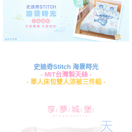
史迪奇Stitch 海景時光
- MIT台灣製天絲 -
- 單人床包雙人涼被三件組 -