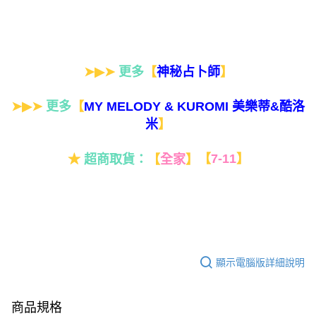
➤▶➤
更多
【
】
神秘占卜師
➤▶➤
更多
【
MY MELODY & KUROMI 美樂蒂&酷洛
】
米
★
超商取貨：
【
全家
】
【
7-11
】
顯示電腦版詳細說明
商品規格