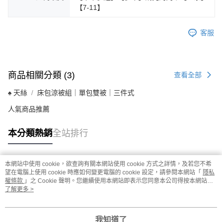
【7-11】
客服
商品相關分類 (3)
查看全部
♠ 天絲
床包涼被組｜單包雙被｜三件式
人氣商品推薦
本分類熱銷
全站排行
本網站中使用 cookie，欲查詢有關本網站使用 cookie 方式之詳情，及若您不希
熱門標籤
望在電腦上使用 cookie 時應如何變更電腦的 cookie 設定，請參閱本網站「
隱私
權條款
」之 Cookie 聲明。您繼續使用本網站即表示您同意本公司得按本網站使
用條款之 Cookie 聲明使用 cookie。
了解更多 >
我知道了