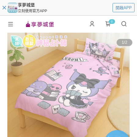
享夢城堡
開啟APP
立刻使用官方APP
0
1
/
2