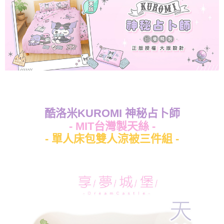
酷洛米KUROMI 神秘占卜師
- MIT台灣製天絲 -
- 單人床包雙人涼被三件組 -