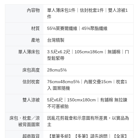
內容物
單人薄床包1件｜信封枕套1件｜雙人涼被1
件
材質
55℅萊賽爾纖維｜45℅聚酯纖維
產地
台灣精製
單人薄床包
3.5尺x6.2尺｜105cmx186cm｜無鋪棉｜ㄇ
型鬆緊帶
床包高度
28cm±5℅
信封枕套
76cmx48cm±5℅｜內層交疊15cm︱枕套1
入 圖案隨機
雙人涼被
5尺x6尺｜150cmx180cm｜有鋪棉 無拉鍊
不可塞被胎
床包．枕套／涼
因亂花剪裁會和示意圖有所差異，以實品為
被背面圖案
主
超商取貨
【單筆多組】【多筆】請先詢問｜【全家】