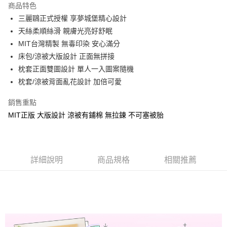
商品特色
Apple Pay
三麗鷗正式授權 享夢城堡精心設計
天絲柔順絲滑 親膚光亮好舒眠
街口支付
MIT台灣精製 無毒印染 安心滿分
悠遊付
床包/涼被大版設計 正面無拼接
枕套正面雙圖設計 單人一入圖案隨機
Google Pay
枕套/涼被背面亂花設計 加倍可愛
ATM付款
銷售重點
MIT正版 大版設計 涼被有鋪棉 無拉鍊 不可塞被胎
運送方式
全家★依產品說明
每筆NT$60，滿NT$699(含以上)免運費
詳細說明
商品規格
相關推薦
7-11★依產品說明
每筆NT$60，滿NT$699(含以上)免運費
宅配
每筆NT$80，滿NT$699(含以上)免運費