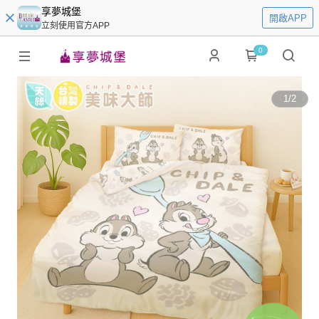
享夢城堡
開啟APP
立刻使用官方APP
0
1
/
2