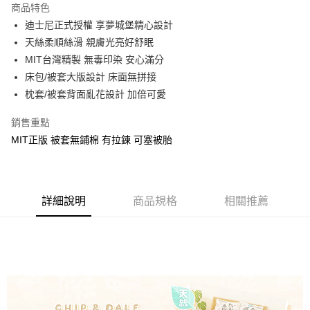
商品特色
Apple Pay
迪士尼正式授權 享夢城堡精心設計
天絲柔順絲滑 親膚光亮好舒眠
街口支付
MIT台灣精製 無毒印染 安心滿分
悠遊付
床包/被套大版設計 床面無拼接
枕套/被套背面亂花設計 加倍可愛
Google Pay
銷售重點
ATM付款
MIT正版 被套無鋪棉 有拉鍊 可塞被胎
運送方式
全家★依產品說明
每筆NT$60，滿NT$699(含以上)免運費
詳細說明
商品規格
相關推薦
7-11★依產品說明
每筆NT$60，滿NT$699(含以上)免運費
宅配
每筆NT$80，滿NT$699(含以上)免運費