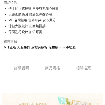
商品特色
Apple Pay
迪士尼正式授權 享夢城堡精心設計
天絲柔順絲滑 親膚光亮好舒眠
街口支付
MIT台灣精製 無毒印染 安心滿分
悠遊付
涼被大版設計 正面無拼接
背面亂花設計 加倍可愛
Google Pay
銷售重點
ATM付款
MIT正版 大版設計 涼被有鋪棉 無拉鍊 不可塞被胎
運送方式
全家★依產品說明
每筆NT$60，滿NT$699(含以上)免運費
詳細說明
商品規格
相關推薦
7-11★依產品說明
每筆NT$60，滿NT$699(含以上)免運費
宅配
每筆NT$80，滿NT$699(含以上)免運費