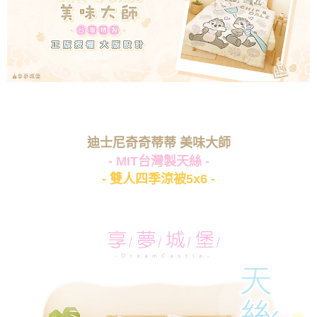
迪士尼奇奇蒂蒂 美味大師
- MIT台灣製天絲 -
- 雙人四季涼被5x6 -