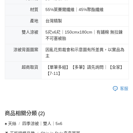
材質
55℅萊賽爾纖維｜45℅聚酯纖維
產地
台灣精製
雙人涼被
5尺x6尺｜150cmx180cm｜有鋪棉 無拉鍊
不可塞被胎
涼被背面圖案
因亂花剪裁會和示意圖有所差異，以實品為
主
超商取貨
【單筆多組】【多筆】請先詢問｜【全家】
【7-11】
客服
商品相關分類 (2)
♠ 天絲
四季涼被｜雙人｜5x6