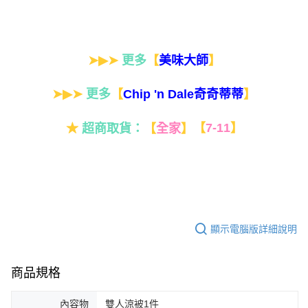
➤▶➤
更多
【
】
美味大師
➤▶➤
更多
【
】
Chip 'n Dale奇奇蒂蒂
★
超商取貨：
【
全家
】
【
7-11
】
顯示電腦版詳細說明
商品規格
內容物
雙人涼被1件