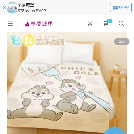
享夢城堡
開啟APP
立刻使用官方APP
0
1
/
2