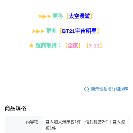
➤▶➤
更多
【
】
太空漫遊
➤▶➤
更多
【
】
BT21宇宙明星
★
超商取貨：
【
全家
】
【
7-11
】
顯示電腦版詳細說明
商品規格
內容物
雙人加大薄床包1件｜信封枕套2件｜雙人涼
被1件