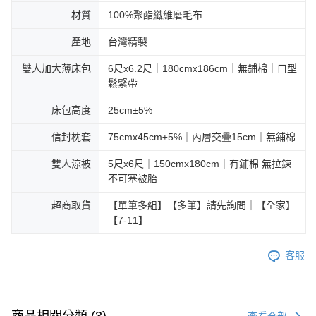
材質
100℅聚酯纖維磨毛布
產地
台灣精製
雙人加大薄床包
6尺x6.2尺｜180cmx186cm｜無鋪棉｜ㄇ型
鬆緊帶
床包高度
25cm±5℅
信封枕套
75cmx45cm±5℅｜內層交疊15cm｜無鋪棉
雙人涼被
5尺x6尺｜150cmx180cm｜有鋪棉 無拉鍊
不可塞被胎
超商取貨
【單筆多組】【多筆】請先詢問｜【全家】
【7-11】
客服
查看全部