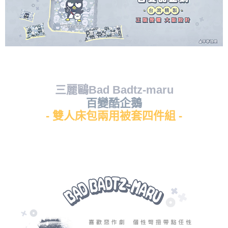
三麗鷗Bad Badtz-maru
百變酷企鵝
- 雙人床包兩用被套四件組 -