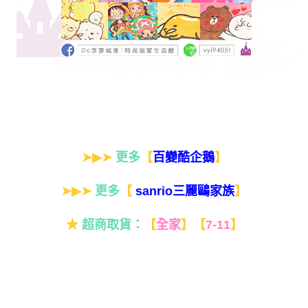
➤▶➤
更多
【
】
百變酷企鵝
➤▶➤
更多
【
】
sanrio三麗鷗家族
★
超商取貨：
【
全家
】
【
7-11
】