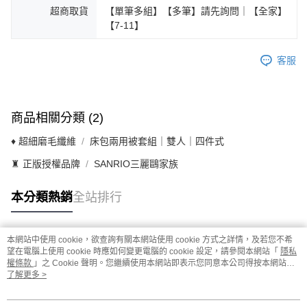
超商取貨
【單筆多組】【多筆】請先詢問｜【全家】
【7-11】
客服
商品相關分類 (2)
♦ 超細磨毛纖維
床包兩用被套組｜雙人｜四件式
♜ 正版授權品牌
SANRIO三麗鷗家族
本分類熱銷
全站排行
本網站中使用 cookie，欲查詢有關本網站使用 cookie 方式之詳情，及若您不希
熱門標籤
望在電腦上使用 cookie 時應如何變更電腦的 cookie 設定，請參閱本網站「
隱私
權條款
」之 Cookie 聲明。您繼續使用本網站即表示您同意本公司得按本網站使
用條款之 Cookie 聲明使用 cookie。
了解更多 >