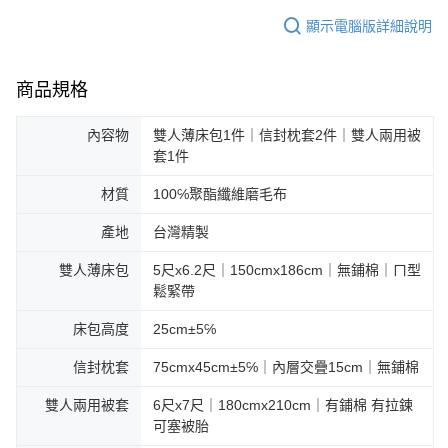
顯示電腦版詳細說明
商品規格
內容物
雙人薄床包1件｜信封枕套2件｜雙人兩用被
套1件
材質
100℅聚酯纖維磨毛布
產地
台灣精製
雙人薄床包
5尺x6.2尺｜150cmx186cm｜無鋪棉｜ㄇ型
鬆緊帶
床包高度
25cm±5℅
信封枕套
75cmx45cm±5℅｜內層交疊15cm｜無鋪棉
雙人兩用被套
6尺x7尺｜180cmx210cm｜有鋪棉 有拉鍊
可塞被胎