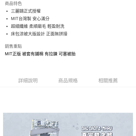
商品特色
Apple Pay
三麗鷗正式授權
MIT台灣製 安心滿分
街口支付
超細纖維 柔順磨毛 輕盈耐洗
悠遊付
床包涼被大版設計 正面無拼接
Google Pay
銷售重點
MIT正版 被套有鋪棉 有拉鍊 可塞被胎
ATM付款
運送方式
全家★依產品說明
詳細說明
商品規格
相關推薦
每筆NT$60，滿NT$699(含以上)免運費
7-11★依產品說明
每筆NT$60，滿NT$699(含以上)免運費
宅配
每筆NT$80，滿NT$699(含以上)免運費