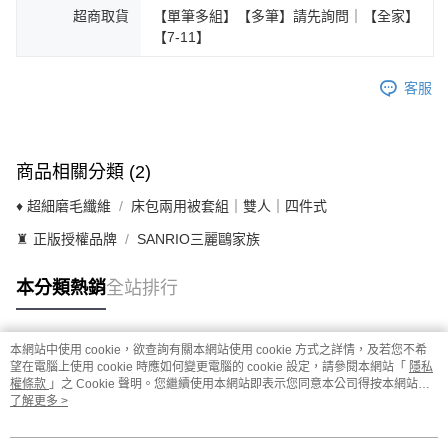
超商取貨
【單筆多組】【多筆】請先詢問｜【全家】
【7-11】
客服
商品相關分類 (2)
♦ 超細磨毛纖維
床包兩用被套組｜雙人｜四件式
♜ 正版授權品牌
SANRIO三麗鷗家族
本分類熱銷
全站排行
本網站中使用 cookie，欲查詢有關本網站使用 cookie 方式之詳情，及若您不希
熱門標籤
望在電腦上使用 cookie 時應如何變更電腦的 cookie 設定，請參閱本網站「
隱私
權條款
」之 Cookie 聲明。您繼續使用本網站即表示您同意本公司得按本網站使
用條款之 Cookie 聲明使用 cookie。
了解更多 >