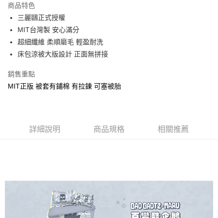
商品特色
Apple Pay
三麗鷗正式授權
MIT台灣製 安心滿分
街口支付
超細纖維 柔順磨毛 輕盈耐洗
悠遊付
床包涼被大版設計 正面無拼接
Google Pay
銷售重點
MIT正版 被套有鋪棉 有拉鍊 可塞被胎
ATM付款
運送方式
全家★依產品說明
詳細說明
商品規格
相關推薦
每筆NT$60，滿NT$699(含以上)免運費
7-11★依產品說明
每筆NT$60，滿NT$699(含以上)免運費
宅配
每筆NT$80，滿NT$699(含以上)免運費