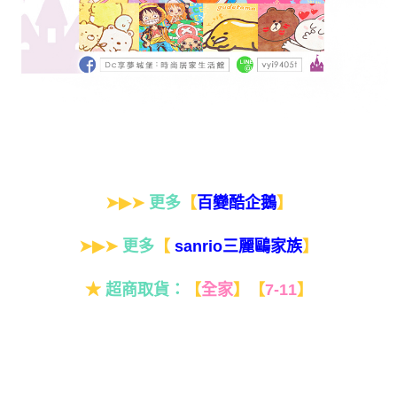
➤▶➤
更多
【
】
百變酷企鵝
➤▶➤
更多
【
】
sanrio三麗鷗家族
★
超商取貨：
【
全家
】
【
7-11
】