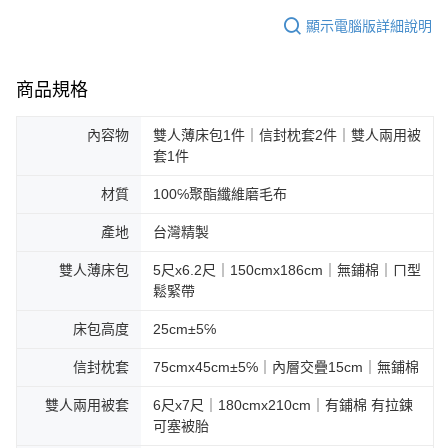
顯示電腦版詳細說明
商品規格
內容物
雙人薄床包1件｜信封枕套2件｜雙人兩用被
套1件
材質
100℅聚酯纖維磨毛布
產地
台灣精製
雙人薄床包
5尺x6.2尺｜150cmx186cm｜無鋪棉｜ㄇ型
鬆緊帶
床包高度
25cm±5℅
信封枕套
75cmx45cm±5℅｜內層交疊15cm｜無鋪棉
雙人兩用被套
6尺x7尺｜180cmx210cm｜有鋪棉 有拉鍊
可塞被胎