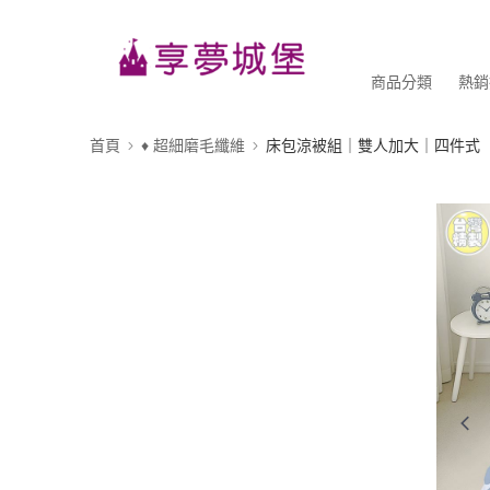
商品分類
熱銷
首頁
♦ 超細磨毛纖維
床包涼被組｜雙人加大｜四件式