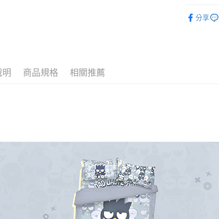
♦ 超細磨
分享
♜ 正版授
運送方式
全家★依
每筆NT$6
說明
商品規格
相關推薦
7-11★
每筆NT$6
宅配
每筆NT$8