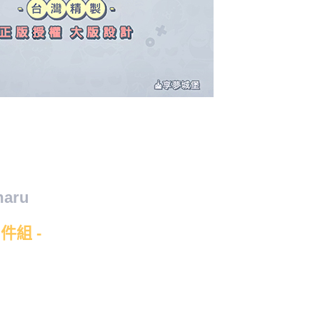
aru
件組 -