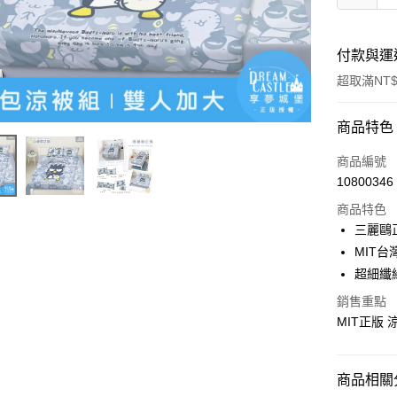
付款與運
超取滿NT$
付款方式
商品特色
信用卡一
商品編號
10800346
超商取貨
商品特色
LINE Pay
三麗鷗
MIT台
Apple Pay
超細纖
街口支付
銷售重點
MIT正版
悠遊付
Google Pa
商品相關分
ATM付款