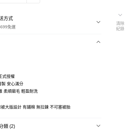
送方式
清除
699免運
紀錄
次付款
付款
正式授權
灣製 安心滿分
維 柔順磨毛 輕盈耐洗
 涼被大版設計 有鋪棉 無拉鍊 不可塞被胎
y
類 (2)