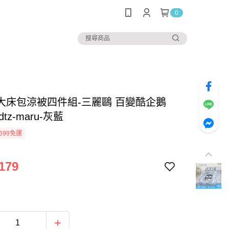
0
大床包涼被四件組-三麗鷗 百變酷企鵝
adtz-maru-灰藍
699免運
179