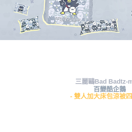
三麗鷗Bad Badtz-m
百變酷企鵝
- 雙人加大床包涼被四