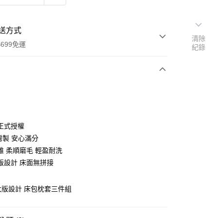
送方式
清除
699免運
紀錄
次付款
付款
正式授權
灣製 安心滿分
維 柔順磨毛 輕盈耐洗
版設計 床面無拼接
 大版設計 床包枕套三件組
y