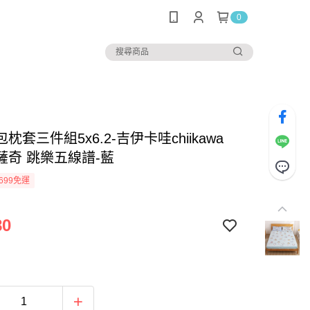
0
枕套三件組5x6.2-吉伊卡哇chiikawa
薩奇 跳樂五線譜-藍
699免運
80