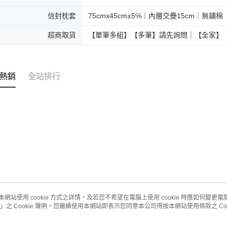
信封枕套
75cmx45cm±5℅｜內層交疊15cm｜無鋪棉
超商取貨
【單筆多組】【多筆】請先詢問｜【全家】【7
熱銷
全站排行
本網站使用 cookie 方式之詳情，及若您不希望在電腦上使用 cookie 時應如何變更電腦的
」之 Cookie 聲明。您繼續使用本網站即表示您同意本公司得按本網站使用條款之 Coo
關於我們
客服資訊
品牌故事
購物說明