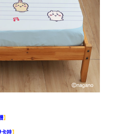
】
譜
】
吉伊卡哇