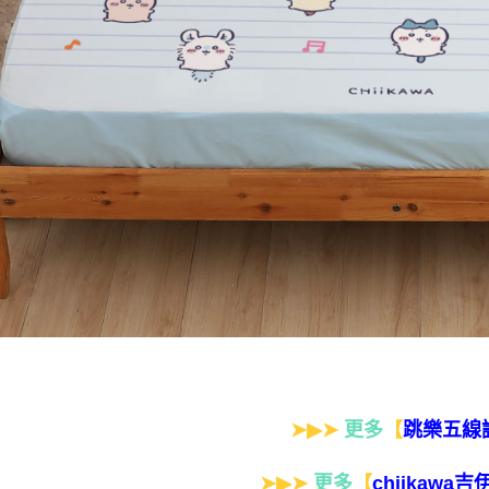
➤▶➤
更多
【
跳樂五線
➤▶➤
更多
【
chiikawa