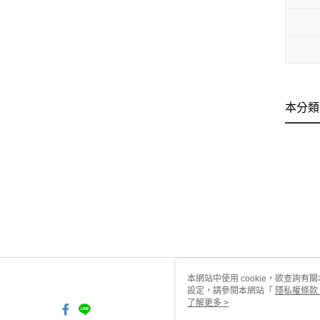
本分類
本網站中使用 cookie，欲查詢有關
設定，請參閱本網站「
隱私權條款
使用 cookie。
了解更多 >