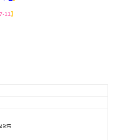
7-11
】
型鬆緊帶