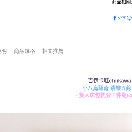
商品相關分
♦ 超細磨
運送方式
分享
♜ 正版授
全家★依
每筆NT$6
7-11★
說明
商品規格
相關推薦
每筆NT$6
宅配
每筆NT$8
吉伊卡哇chiikawa
小八烏薩奇 跳樂五線
- 雙人床包枕套三件組5x6.