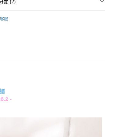
類 (2)
毛纖維
床包枕套組｜雙人｜5x6.2
客服
權品牌
chiikawa吉伊卡哇
產品說明
0，滿NT$699(含以上)免運費
依產品說明
0，滿NT$699(含以上)免運費
0，滿NT$699(含以上)免運費
譜
2 -