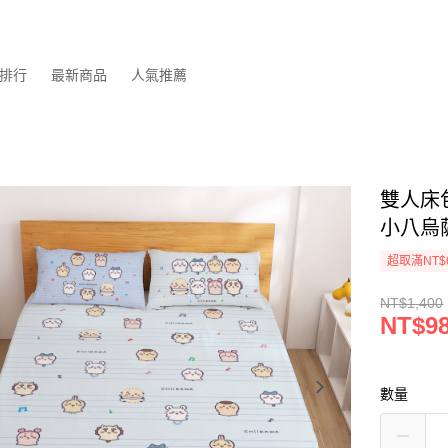
排行
最新商品
人氣推薦
雙人床包
小八烏
超取滿NT$
NT$1,400
NT$9
數量