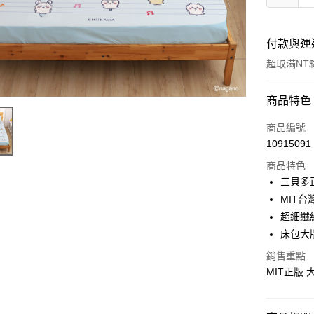
付款與運
超取滿NT$
付款方式
商品特色
信用卡一
商品編號
10915091
超商取貨
商品特色
LINE Pay
三貝多
MIT台
Apple Pay
超細纖
街口支付
床包大
悠遊付
銷售重點
MIT正版
Google Pa
ATM付款