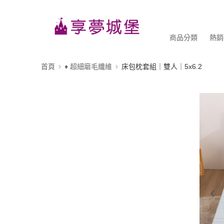
商品分類
熱銷
首頁
♦ 超細磨毛纖維
床包枕套組｜雙人｜5x6.2