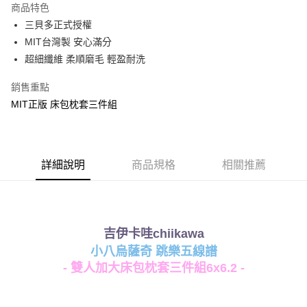
商品特色
Apple Pay
三貝多正式授權
MIT台灣製 安心滿分
街口支付
超細纖維 柔順磨毛 輕盈耐洗
悠遊付
銷售重點
Google Pay
MIT正版 床包枕套三件組
ATM付款
運送方式
詳細說明
商品規格
相關推薦
全家★依產品說明
每筆NT$60，滿NT$699(含以上)免運費
7-11★依產品說明
吉伊卡哇chiikawa
每筆NT$60，滿NT$699(含以上)免運費
小八烏薩奇 跳樂五線譜
宅配
- 雙人加大床包枕套三件組6x6.2 -
每筆NT$80，滿NT$699(含以上)免運費