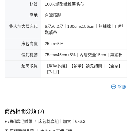
材質
100℅聚酯纖維磨毛布
產地
台灣精製
雙人加大薄床包
6尺x6.2尺｜180cmx186cm｜無鋪棉｜ㄇ型
鬆緊帶
床包高度
25cm±5℅
信封枕套
75cmx45cm±5℅｜內層交疊15cm｜無鋪棉
超商取貨
【單筆多組】【多筆】請先詢問｜【全家】
【7-11】
客服
商品相關分類 (2)
♦ 超細磨毛纖維
床包枕套組｜加大｜6x6.2
♜ 正版授權品牌
chiikawa吉伊卡哇