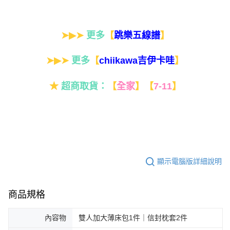
➤▶➤
更多
【
】
跳樂五線譜
➤▶➤
更多
【
】
chiikawa吉伊卡哇
★
超商取貨：
【
全家
】
【
7-11
】
顯示電腦版詳細說明
商品規格
內容物
雙人加大薄床包1件｜信封枕套2件