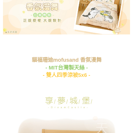
貓福珊迪mofusand 香氛漫舞
- MIT台灣製天絲 -
- 雙人四季涼被5x6 -