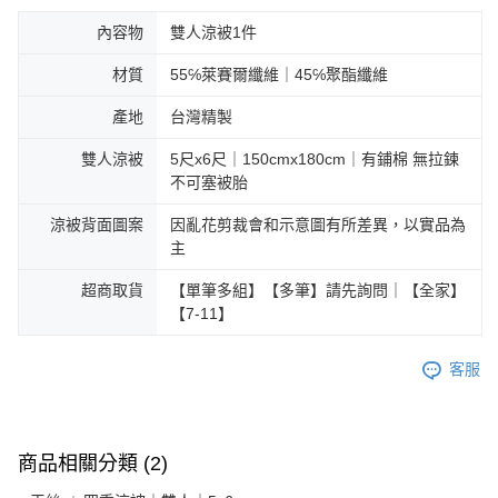
內容物
雙人涼被1件
材質
55℅萊賽爾纖維｜45℅聚酯纖維
產地
台灣精製
雙人涼被
5尺x6尺｜150cmx180cm｜有鋪棉 無拉鍊
不可塞被胎
涼被背面圖案
因亂花剪裁會和示意圖有所差異，以實品為
主
超商取貨
【單筆多組】【多筆】請先詢問｜【全家】
【7-11】
客服
商品相關分類 (2)