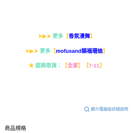
➤▶➤
更多
【
】
香氛漫舞
➤▶➤
更多
【
】
mofusand貓福珊迪
★
超商取貨：
【
全家
】
【
7-11
】
顯示電腦版詳細說明
商品規格