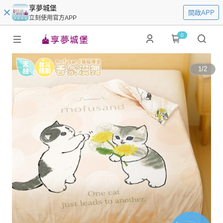
享夢城堡
開啟APP
立刻使用官方APP
0
1
/
2