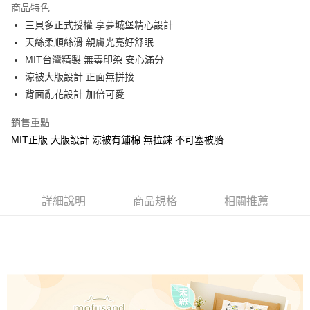
商品特色
Apple Pay
三貝多正式授權 享夢城堡精心設計
天絲柔順絲滑 親膚光亮好舒眠
街口支付
MIT台灣精製 無毒印染 安心滿分
悠遊付
涼被大版設計 正面無拼接
背面亂花設計 加倍可愛
Google Pay
銷售重點
ATM付款
MIT正版 大版設計 涼被有鋪棉 無拉鍊 不可塞被胎
運送方式
全家★依產品說明
每筆NT$60，滿NT$699(含以上)免運費
詳細說明
商品規格
相關推薦
7-11★依產品說明
每筆NT$60，滿NT$699(含以上)免運費
宅配
每筆NT$80，滿NT$699(含以上)免運費