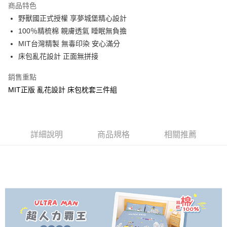
商品特色
Apple Pay
野獸國正式授權 享夢城堡精心設計
100％精梳棉 親膚透氣 睡眠無負擔
街口支付
MIT台灣精製 無毒印染 安心滿分
悠遊付
床包亂花設計 正面無拼接
Google Pay
銷售重點
MIT正版 亂花設計 床包枕套三件組
ATM付款
運送方式
全家★依產品說明
詳細說明
商品規格
相關推薦
每筆NT$60，滿NT$699(含以上)免運費
7-11★依產品說明
每筆NT$60，滿NT$699(含以上)免運費
宅配
每筆NT$80，滿NT$699(含以上)免運費