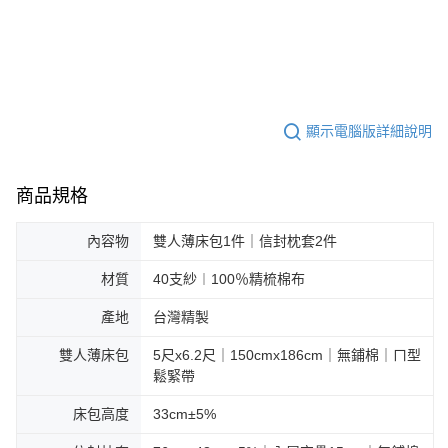
顯示電腦版詳細說明
商品規格
內容物
雙人薄床包1件｜信封枕套2件
材質
40支紗︱100％精梳棉布
產地
台灣精製
雙人薄床包
5尺x6.2尺｜150cmx186cm｜無鋪棉｜ㄇ型
鬆緊帶
床包高度
33cm±5%