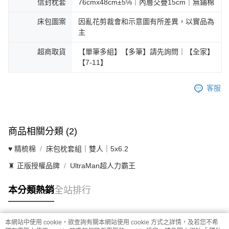
信封枕套
76cmx48cm±5℅｜內層交疊15cm｜無鋪棉
床包圖案
因亂花剪裁會和示意圖有所差異，以實品為
主
超商取貨
【單筆多組】【多筆】請先詢問｜【全家】
【7-11】
客服
商品相關分類 (2)
♥ 精梳棉
床包枕套組｜雙人｜5x6.2
♜ 正版授權品牌
UltraMan超人力霸王
本分類熱銷
全站排行
本網站中使用 cookie，欲查詢有關本網站使用 cookie 方式之詳情，及若您不希