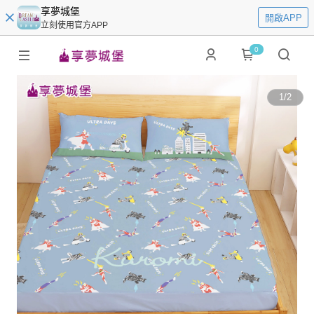
享夢城堡
開啟APP
立刻使用官方APP
0
1
/
2