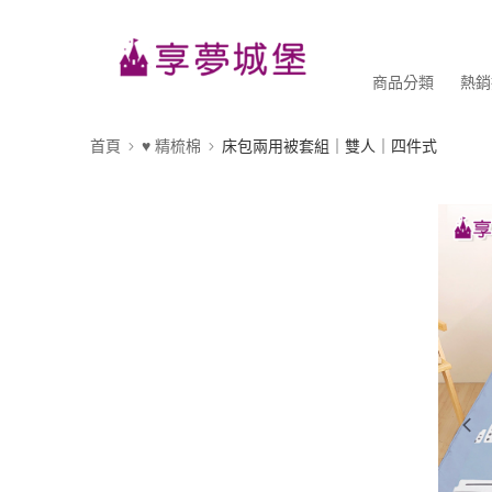
商品分類
熱銷
首頁
♥ 精梳棉
床包兩用被套組｜雙人｜四件式