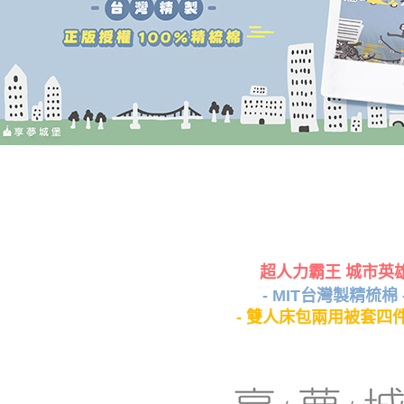
超人力霸王 城市英
- MIT台灣製精梳棉 
- 雙人床包兩用被套四件