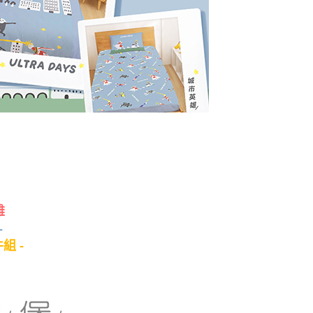
雄
-
組 -