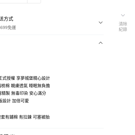
送方式
清除
699免運
紀錄
次付款
付款
正式授權 享夢城堡精心設計
％精梳棉 親膚透氣 睡眠無負擔
灣精製 無毒印染 安心滿分
版設計 加倍可愛
 被套有鋪棉 有拉鍊 可塞被胎
y