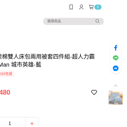
0
精梳棉雙人床包兩用被套四件組-超人力霸
aMan 城市英雄-藍
699免運
480