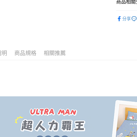
商品相關分
♥ 精梳棉
運送方式
分享
♜ 正版授
全家★依
每筆NT$6
7-11★
說明
商品規格
相關推薦
每筆NT$6
宅配
每筆NT$8