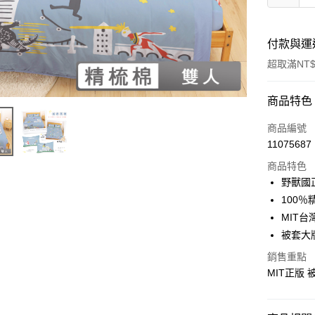
付款與運
超取滿NT$
付款方式
商品特色
信用卡一
商品編號
11075687
超商取貨
商品特色
LINE Pay
野獸國
100
Apple Pay
MIT台
街口支付
被套大
悠遊付
銷售重點
MIT正版
Google Pa
ATM付款