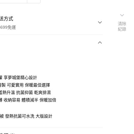
送方式
清除
699免運
紀錄
次付款
付款
權 享夢城堡精心設計
台灣製 可愛實用 保暖最佳選擇
蓄熱升溫 抗菌抑菌 乾爽排濕
薄 收納容易 體積減半 保暖加倍
烯被 發熱抗菌可水洗 大版設計
y