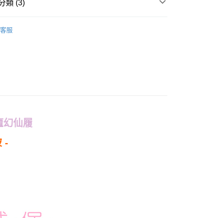
類 (3)
｜暖被
🔥石墨烯被｜可整件水洗
客服
權品牌
MY MELODY & KUROMI 美樂蒂&酷洛米
產品說明
▪ 暖被｜厚款｜5x6.6
0，滿NT$699(含以上)免運費
依產品說明
0，滿NT$699(含以上)免運費
0，滿NT$699(含以上)免運費
魔幻仙履
 -