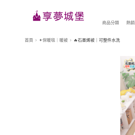
商品分類
熱銷
首頁
✦保暖毯｜暖被
🔥石墨烯被｜可整件水洗