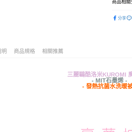
商品相關分
✦保暖毯
運送方式
分享
♜ 正版授
全家★依
❖ 石墨烯
每筆NT$6
7-11★
說明
商品規格
相關推薦
每筆NT$6
宅配
每筆NT$8
三麗鷗酷洛米KUROMI 
- MIT石墨烯 -
- 發熱抗菌水洗暖被