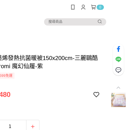
0
墨烯發熱抗菌暖被150x200cm-三麗鷗酷
romi 魔幻仙履-紫
699免運
480