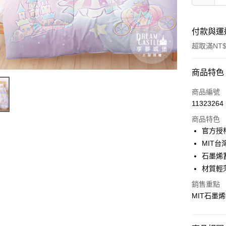
付款與運
超取滿NT$
付款方式
商品特色
信用卡一
商品編號
11323264
超商取貨
商品特色
LINE Pay
官方授
MIT
Apple Pay
石墨烯
街口支付
材質輕
悠遊付
銷售重點
MIT石墨
Google Pa
ATM付款