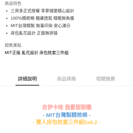
商品特色
Apple Pay
三貝多正式授權 享夢城堡精心設計
100％精梳棉 親膚透氣 睡眠無負擔
街口支付
MIT台灣精製 無毒印染 安心滿分
悠遊付
床包亂花設計 正面無拼接
Google Pay
銷售重點
MIT正版 亂花設計 床包枕套三件組
ATM付款
運送方式
全家★依產品說明
詳細說明
商品規格
相關推薦
每筆NT$60，滿NT$699(含以上)免運費
7-11★依產品說明
每筆NT$60，滿NT$699(含以上)免運費
吉伊卡哇 我愛甜甜圈
- MIT台灣製精梳棉 -
宅配
- 雙人床包枕套三件組5x6.2 -
每筆NT$80，滿NT$699(含以上)免運費