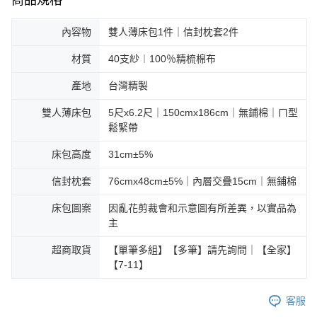
商品規格
內容物
雙人薄床包1件｜信封枕套2件
材質
40支紗︱100％精梳棉布
產地
台灣精製
雙人薄床包
5尺x6.2尺｜150cmx186cm｜無鋪棉｜ㄇ型
鬆緊帶
床包高度
31cm±5%
信封枕套
76cmx48cm±5℅｜內層交疊15cm｜無鋪棉
床包圖案
因亂花剪裁會和示意圖有所差異，以實品為
主
超商取貨
【單筆多組】【多筆】請先詢問｜【全家】
【7-11】
客服