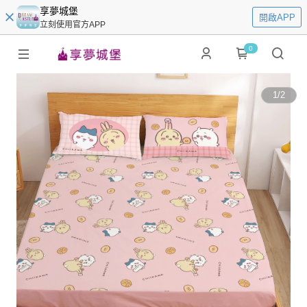
享夢城堡
開啟APP
立刻使用官方APP
0
1
/
2