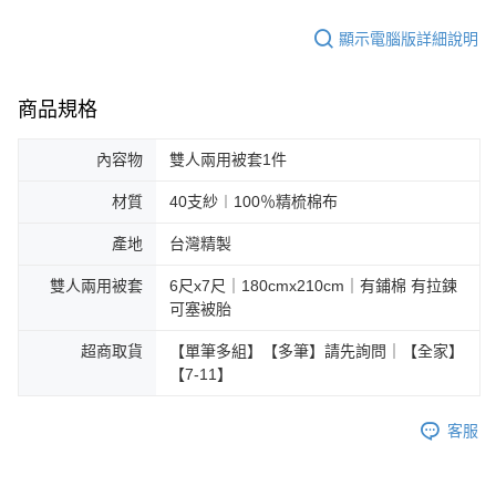
顯示電腦版詳細說明
商品規格
內容物
雙人兩用被套1件
材質
40支紗︱100％精梳棉布
產地
台灣精製
雙人兩用被套
6尺x7尺｜180cmx210cm｜有鋪棉 有拉鍊
可塞被胎
超商取貨
【單筆多組】【多筆】請先詢問｜【全家】
【7-11】
客服