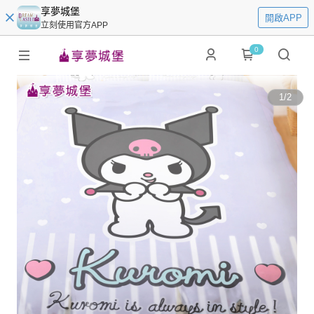
享夢城堡
開啟APP
立刻使用官方APP
0
1
/
2