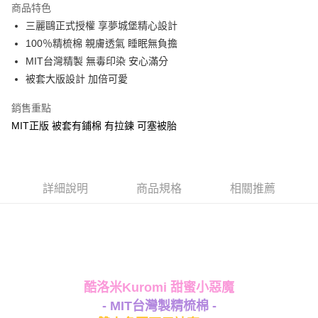
商品特色
Apple Pay
三麗鷗正式授權 享夢城堡精心設計
100％精梳棉 親膚透氣 睡眠無負擔
街口支付
MIT台灣精製 無毒印染 安心滿分
悠遊付
被套大版設計 加倍可愛
Google Pay
銷售重點
MIT正版 被套有鋪棉 有拉鍊 可塞被胎
ATM付款
運送方式
全家★依產品說明
詳細說明
商品規格
相關推薦
每筆NT$60，滿NT$699(含以上)免運費
7-11★依產品說明
每筆NT$60，滿NT$699(含以上)免運費
宅配
酷洛米Kuromi 甜蜜小惡魔
每筆NT$80，滿NT$699(含以上)免運費
- MIT台灣製精梳棉 -