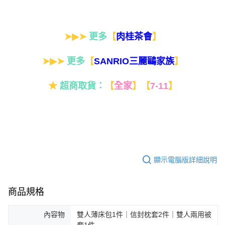
➤▶➤
更多
【
】
肉桂茶會
➤▶➤
更多
【
】
SANRIO三麗鷗家族
★
超商取貨：
【
全家
】
【
7-11
】
顯示電腦版詳細說明
商品規格
內容物
雙人薄床包1件｜信封枕套2件｜雙人兩用被