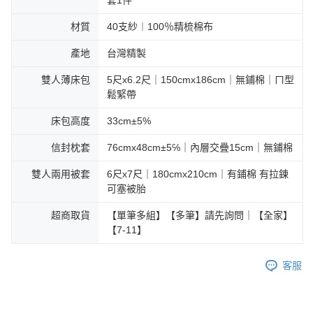
套1件
材質
40支紗︱100％精梳棉布
產地
台灣精製
雙人薄床包
5尺x6.2尺｜150cmx186cm｜無鋪棉｜ㄇ型
鬆緊帶
床包高度
33cm±5%
信封枕套
76cmx48cm±5℅｜內層交疊15cm｜無鋪棉
雙人兩用被套
6尺x7尺｜180cmx210cm｜有鋪棉 有拉鍊
可塞被胎
超商取貨
【單筆多組】【多筆】請先詢問｜【全家】
【7-11】
客服