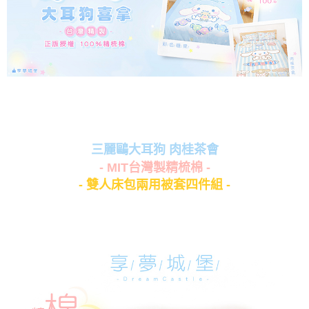
三麗鷗大耳狗 肉桂茶會
- MIT台灣製精梳棉 -
- 雙人床包兩用被套四件組 -