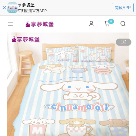
享夢城堡
開啟APP
立刻使用官方APP
0
1
/
2