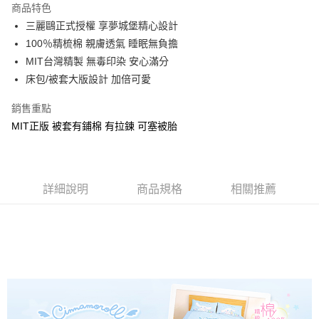
商品特色
Apple Pay
三麗鷗正式授權 享夢城堡精心設計
100％精梳棉 親膚透氣 睡眠無負擔
街口支付
MIT台灣精製 無毒印染 安心滿分
悠遊付
床包/被套大版設計 加倍可愛
Google Pay
銷售重點
MIT正版 被套有鋪棉 有拉鍊 可塞被胎
ATM付款
運送方式
全家★依產品說明
詳細說明
商品規格
相關推薦
每筆NT$60，滿NT$699(含以上)免運費
7-11★依產品說明
每筆NT$60，滿NT$699(含以上)免運費
宅配
每筆NT$80，滿NT$699(含以上)免運費