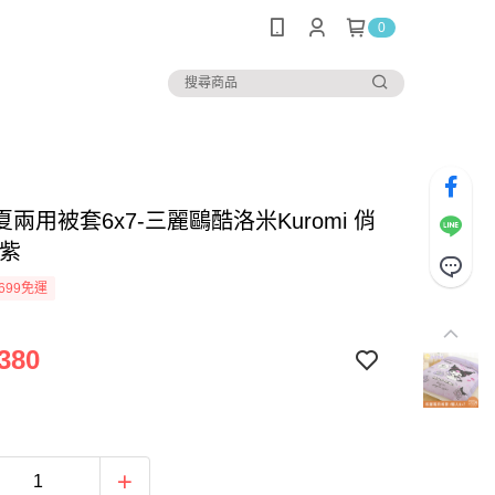
0
兩用被套6x7-三麗鷗酷洛米Kuromi 俏
-紫
699免運
380