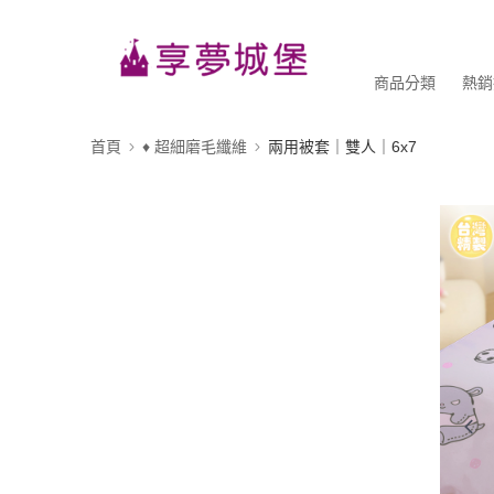
商品分類
熱銷
首頁
♦ 超細磨毛纖維
兩用被套｜雙人｜6x7