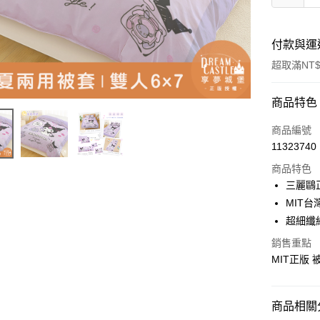
付款與運
超取滿NT$
付款方式
商品特色
信用卡一
商品編號
11323740
超商取貨
商品特色
LINE Pay
三麗鷗
MIT台
Apple Pay
超細纖
街口支付
銷售重點
MIT正版
悠遊付
Google Pa
商品相關分
ATM付款