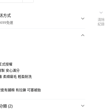
送方式
清除
699免運
紀錄
次付款
付款
正式授權
灣製 安心滿分
維 柔順磨毛 輕盈耐洗
 被套有鋪棉 有拉鍊 可塞被胎
y
類 (2)