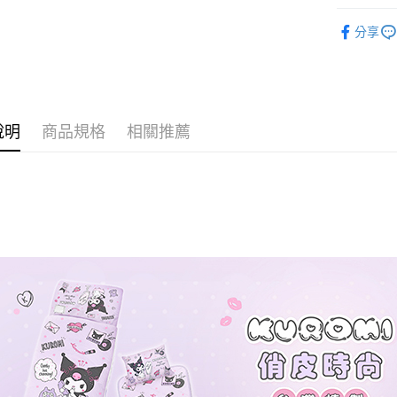
♦ 超細磨
分享
♜ 正版授
運送方式
全家★依
每筆NT$6
說明
商品規格
相關推薦
7-11★
每筆NT$6
宅配
每筆NT$8