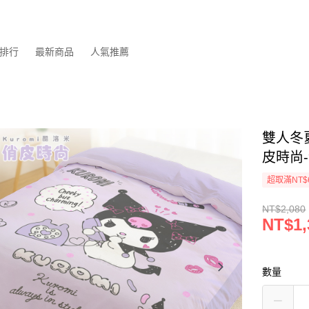
排行
最新商品
人氣推薦
雙人冬夏
皮時尚
超取滿NT$
NT$2,080
NT$1,
數量