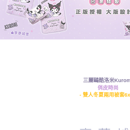
三麗鷗酷洛米Kurom
俏皮時尚
- 雙人冬夏兩用被套6x7