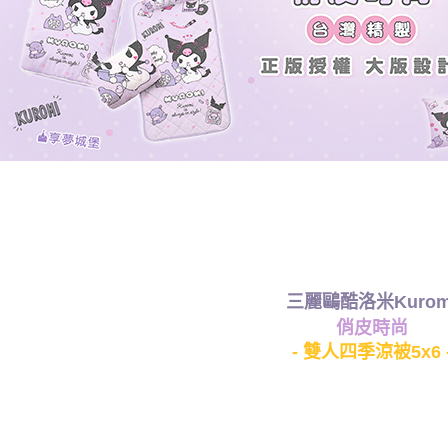
三麗鷗酷洛米Kurom
俏皮時尚
- 雙人四季涼被5x6 