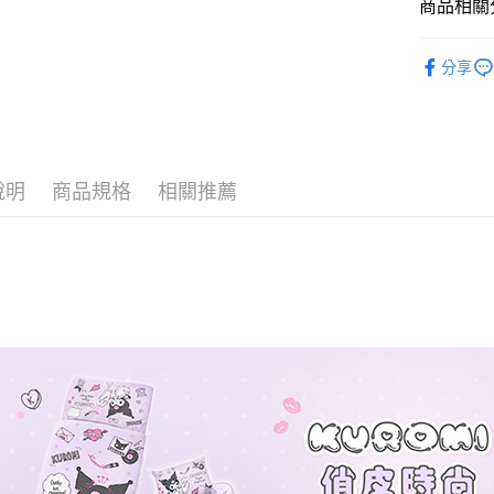
商品相關分
♦ 超細磨
運送方式
分享
♜ 正版授
全家★依
每筆NT$6
7-11★
說明
商品規格
相關推薦
每筆NT$6
宅配
每筆NT$8