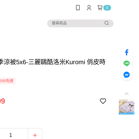
0
涼被5x6-三麗鷗酷洛米Kuromi 俏皮時
699免運
99