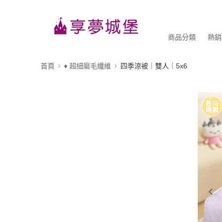
商品分類
熱銷
首頁
♦ 超細磨毛纖維
四季涼被｜雙人｜5x6