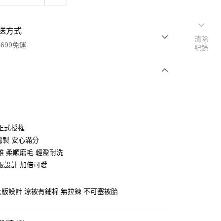
送方式
清除
699免運
紀錄
次付款
付款
正式授權
灣製 安心滿分
維 柔順磨毛 輕盈耐洗
版設計 加倍可愛
 大版設計 涼被有鋪棉 無拉鍊 不可塞被胎
y