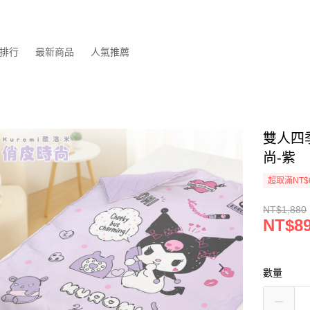
排行
最新商品
人氣推薦
雙人四季
尚-紫
超取滿NT$
NT$1,880
NT$8
數量