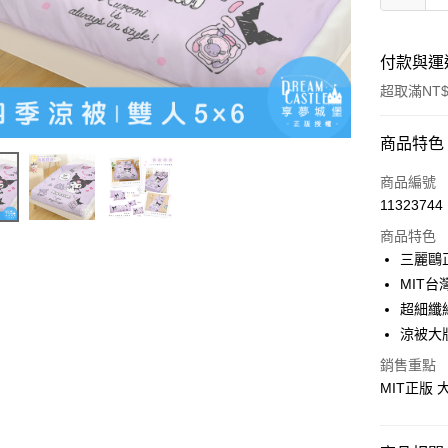
付款與運
超取滿NT$
付款方式
商品特色
信用卡一
商品編號
11323744
超商取貨
商品特色
LINE Pay
三麗鷗
MIT台
Apple Pay
超細纖
街口支付
涼被大
悠遊付
銷售重點
MIT正版
Google Pa
ATM付款