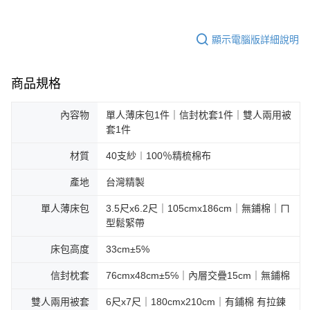
顯示電腦版詳細說明
商品規格
內容物
單人薄床包1件｜信封枕套1件｜雙人兩用被
套1件
材質
40支紗︱100％精梳棉布
產地
台灣精製
單人薄床包
3.5尺x6.2尺｜105cmx186cm｜無鋪棉｜ㄇ
型鬆緊帶
床包高度
33cm±5%
信封枕套
76cmx48cm±5℅｜內層交疊15cm｜無鋪棉
雙人兩用被套
6尺x7尺｜180cmx210cm｜有鋪棉 有拉鍊