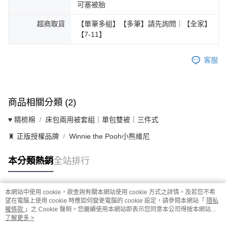
可塞被胎
超商取貨
【單筆多組】【多筆】請先詢問｜【全家】
【7-11】
客服
商品相關分類 (2)
♥ 精梳棉
床包兩用被套組｜單包雙被｜三件式
♜ 正版授權品牌
Winnie the Pooh小熊維尼
本分類熱銷
全站排行
本網站中使用 cookie，欲查詢有關本網站使用 cookie 方式之詳情，及若您不希
熱門標籤
望在電腦上使用 cookie 時應如何變更電腦的 cookie 設定，請參閱本網站「
隱私
權條款
」之 Cookie 聲明。您繼續使用本網站即表示您同意本公司得按本網站使
用條款之 Cookie 聲明使用 cookie。
了解更多 >