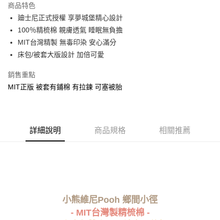
商品特色
Apple Pay
廸士尼正式授權 享夢城堡精心設計
100％精梳棉 親膚透氣 睡眠無負擔
街口支付
MIT台灣精製 無毒印染 安心滿分
悠遊付
床包/被套大版設計 加倍可愛
Google Pay
銷售重點
MIT正版 被套有鋪棉 有拉鍊 可塞被胎
ATM付款
運送方式
全家★依產品說明
詳細說明
商品規格
相關推薦
每筆NT$60，滿NT$699(含以上)免運費
7-11★依產品說明
每筆NT$60，滿NT$699(含以上)免運費
宅配
小熊維尼Pooh 鄉間小徑
每筆NT$80，滿NT$699(含以上)免運費
- MIT台灣製精梳棉 -