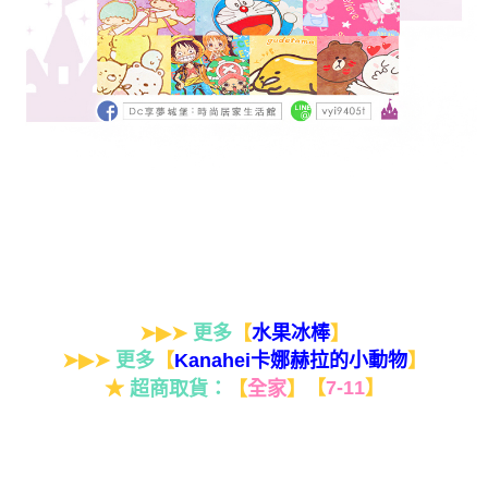
➤▶➤
更多
【
】
水果冰棒
➤▶➤
更多
【
】
Kanahei卡娜赫拉的小動物
★
超商取貨：
【
全家
】
【
7-11
】