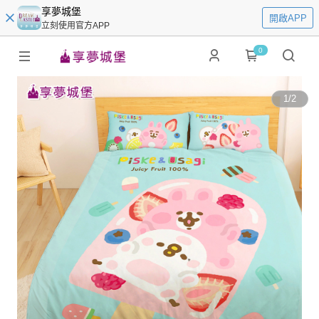
享夢城堡
開啟APP
立刻使用官方APP
0
1
/
2