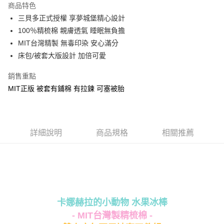
商品特色
Apple Pay
三貝多正式授權 享夢城堡精心設計
100％精梳棉 親膚透氣 睡眠無負擔
街口支付
MIT台灣精製 無毒印染 安心滿分
悠遊付
床包/被套大版設計 加倍可愛
Google Pay
銷售重點
MIT正版 被套有鋪棉 有拉鍊 可塞被胎
ATM付款
運送方式
全家★依產品說明
詳細說明
商品規格
相關推薦
每筆NT$60，滿NT$699(含以上)免運費
7-11★依產品說明
每筆NT$60，滿NT$699(含以上)免運費
宅配
卡娜赫拉的小動物 水果冰棒
每筆NT$80，滿NT$699(含以上)免運費
- MIT台灣製精梳棉 -