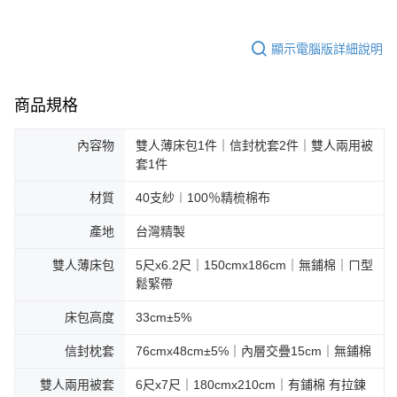
顯示電腦版詳細說明
商品規格
內容物
雙人薄床包1件｜信封枕套2件｜雙人兩用被
套1件
材質
40支紗︱100％精梳棉布
產地
台灣精製
雙人薄床包
5尺x6.2尺｜150cmx186cm｜無鋪棉｜ㄇ型
鬆緊帶
床包高度
33cm±5%
信封枕套
76cmx48cm±5℅｜內層交疊15cm｜無鋪棉
雙人兩用被套
6尺x7尺｜180cmx210cm｜有鋪棉 有拉鍊