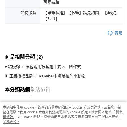
可塞被胎
超商取貨
【單筆多組】【多筆】請先詢問｜【全家】
【7-11】
客服
商品相關分類 (2)
♥ 精梳棉
床包兩用被套組｜雙人｜四件式
♜ 正版授權品牌
Kanahei卡娜赫拉的小動物
本分類熱銷
全站排行
本網站中使用 cookie，欲查詢有關本網站使用 cookie 方式之詳情，及若您不希
熱門標籤
望在電腦上使用 cookie 時應如何變更電腦的 cookie 設定，請參閱本網站「
隱私
權條款
」之 Cookie 聲明。您繼續使用本網站即表示您同意本公司得按本網站使
用條款之 Cookie 聲明使用 cookie。
了解更多 >