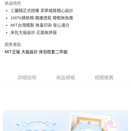
商品特色
Apple Pay
三麗鷗正式授權 享夢城堡精心設計
100％精梳棉 親膚透氣 睡眠無負擔
街口支付
MIT台灣精製 無毒印染 安心滿分
悠遊付
床包大版設計 正面無拼接
Google Pay
銷售重點
MIT正版 大版設計 床包枕套二件組
ATM付款
運送方式
全家★依產品說明
詳細說明
商品規格
相關推薦
每筆NT$60，滿NT$699(含以上)免運費
7-11★依產品說明
每筆NT$60，滿NT$699(含以上)免運費
宅配
每筆NT$80，滿NT$699(含以上)免運費