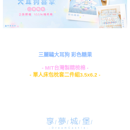
三麗鷗大耳狗 彩色糖果
- MIT台灣製精梳棉 -
- 單人床包枕套二件組3.5x6.2 -