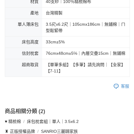
材質
40支紗︱100％精梳棉布
產地
台灣精製
單人薄床包
3.5尺x6.2尺｜105cmx186cm｜無鋪棉｜ㄇ
型鬆緊帶
床包高度
33cm±5%
信封枕套
76cmx48cm±5℅｜內層交疊15cm｜無鋪棉
超商取貨
【單筆多組】【多筆】請先詢問｜【全家】
【7-11】
客服
商品相關分類 (2)
♥ 精梳棉
床包枕套組｜單人｜3.5x6.2
♜ 正版授權品牌
SANRIO三麗鷗家族