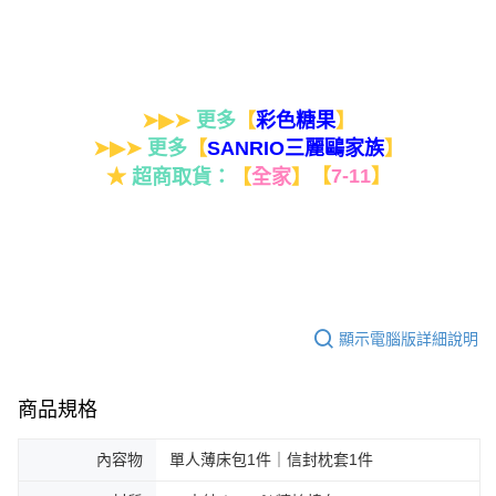
➤▶➤
更多
【
】
彩色糖果
➤▶➤
更多
【
】
SANRIO三麗鷗家族
★
超商取貨：
【
全家
】
【
7-11
】
顯示電腦版詳細說明
商品規格
內容物
單人薄床包1件｜信封枕套1件