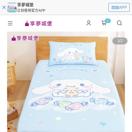
享夢城堡
開啟APP
立刻使用官方APP
0
1
/
2