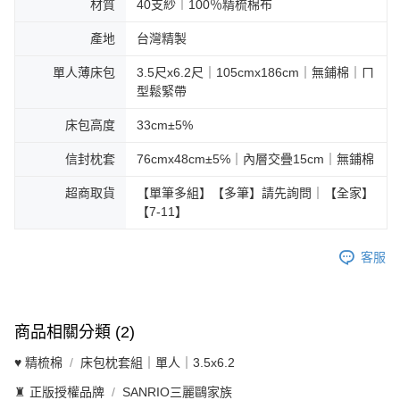
材質
40支紗︱100％精梳棉布
產地
台灣精製
單人薄床包
3.5尺x6.2尺｜105cmx186cm｜無鋪棉｜ㄇ
型鬆緊帶
床包高度
33cm±5%
信封枕套
76cmx48cm±5℅｜內層交疊15cm｜無鋪棉
超商取貨
【單筆多組】【多筆】請先詢問｜【全家】
【7-11】
客服
商品相關分類 (2)
♥ 精梳棉
床包枕套組｜單人｜3.5x6.2
♜ 正版授權品牌
SANRIO三麗鷗家族