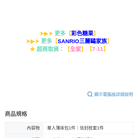
➤▶➤
更多
【
】
彩色糖果
➤▶➤
更多
【
】
SANRIO三麗鷗家族
★
超商取貨：
【
全家
】
【
7-11
】
顯示電腦版詳細說明
商品規格
內容物
單人薄床包1件｜信封枕套1件