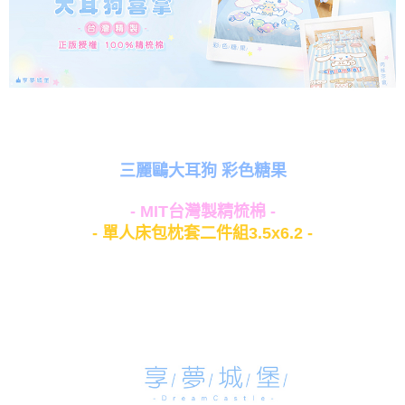
三麗鷗大耳狗 彩色糖果
- MIT台灣製精梳棉 -
- 單人床包枕套二件組3.5x6.2 -