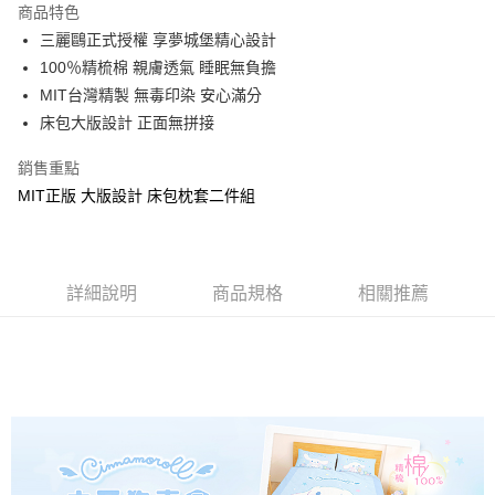
商品特色
Apple Pay
三麗鷗正式授權 享夢城堡精心設計
100％精梳棉 親膚透氣 睡眠無負擔
街口支付
MIT台灣精製 無毒印染 安心滿分
悠遊付
床包大版設計 正面無拼接
Google Pay
銷售重點
MIT正版 大版設計 床包枕套二件組
ATM付款
運送方式
全家★依產品說明
詳細說明
商品規格
相關推薦
每筆NT$60，滿NT$699(含以上)免運費
7-11★依產品說明
每筆NT$60，滿NT$699(含以上)免運費
宅配
每筆NT$80，滿NT$699(含以上)免運費