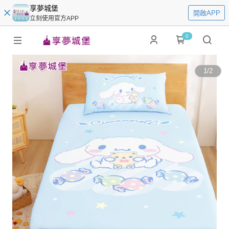
享夢城堡
開啟APP
立刻使用官方APP
0
1
/
2