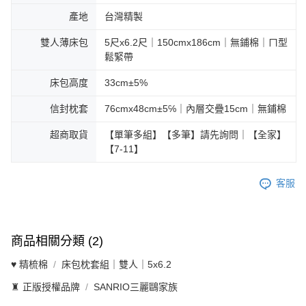
產地
台灣精製
雙人薄床包
5尺x6.2尺｜150cmx186cm｜無鋪棉｜ㄇ型
鬆緊帶
床包高度
33cm±5%
信封枕套
76cmx48cm±5℅｜內層交疊15cm｜無鋪棉
超商取貨
【單筆多組】【多筆】請先詢問｜【全家】
【7-11】
客服
商品相關分類 (2)
♥ 精梳棉
床包枕套組｜雙人｜5x6.2
♜ 正版授權品牌
SANRIO三麗鷗家族