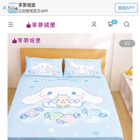
享夢城堡
開啟APP
立刻使用官方APP
0
1
/
2