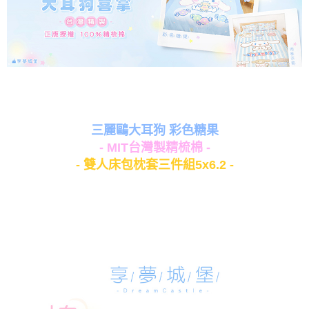
三麗鷗大耳狗 彩色糖果
- MIT台灣製精梳棉 -
- 雙人床包枕套三件組5x6.2 -