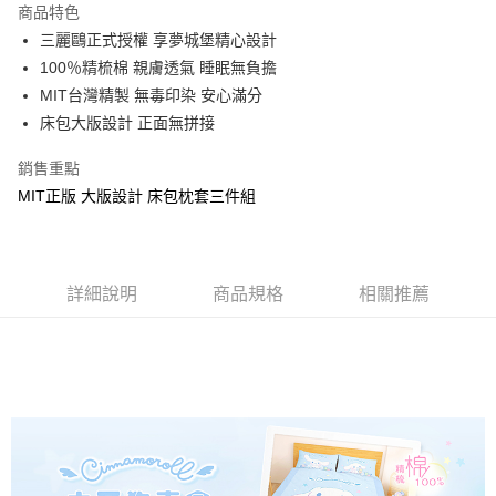
商品特色
Apple Pay
三麗鷗正式授權 享夢城堡精心設計
100％精梳棉 親膚透氣 睡眠無負擔
街口支付
MIT台灣精製 無毒印染 安心滿分
悠遊付
床包大版設計 正面無拼接
Google Pay
銷售重點
MIT正版 大版設計 床包枕套三件組
ATM付款
運送方式
全家★依產品說明
詳細說明
商品規格
相關推薦
每筆NT$60，滿NT$699(含以上)免運費
7-11★依產品說明
每筆NT$60，滿NT$699(含以上)免運費
宅配
每筆NT$80，滿NT$699(含以上)免運費