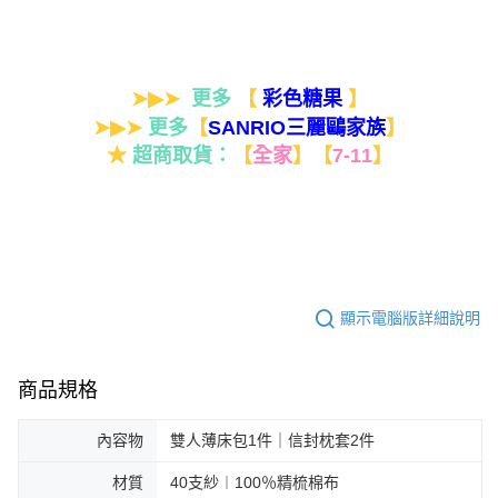
➤▶➤
更多
【
】
彩色糖果
➤▶➤
更多
【
】
SANRIO三麗鷗家族
★
超商取貨：
【
全家
】
【
7-11
】
顯示電腦版詳細說明
商品規格
內容物
雙人薄床包1件｜信封枕套2件
材質
40支紗︱100％精梳棉布