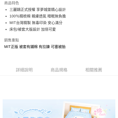
商品特色
Apple Pay
三麗鷗正式授權 享夢城堡精心設計
100％精梳棉 親膚透氣 睡眠無負擔
街口支付
MIT台灣精製 無毒印染 安心滿分
悠遊付
床包/被套大版設計 加倍可愛
Google Pay
銷售重點
MIT正版 被套有鋪棉 有拉鍊 可塞被胎
ATM付款
運送方式
全家★依產品說明
詳細說明
商品規格
相關推薦
每筆NT$60，滿NT$699(含以上)免運費
7-11★依產品說明
每筆NT$60，滿NT$699(含以上)免運費
宅配
每筆NT$80，滿NT$699(含以上)免運費