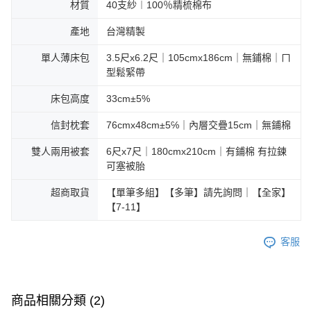
材質
40支紗︱100％精梳棉布
產地
台灣精製
單人薄床包
3.5尺x6.2尺｜105cmx186cm｜無鋪棉｜ㄇ
型鬆緊帶
床包高度
33cm±5%
信封枕套
76cmx48cm±5℅｜內層交疊15cm｜無鋪棉
雙人兩用被套
6尺x7尺｜180cmx210cm｜有鋪棉 有拉鍊
可塞被胎
超商取貨
【單筆多組】【多筆】請先詢問｜【全家】
【7-11】
客服
商品相關分類 (2)