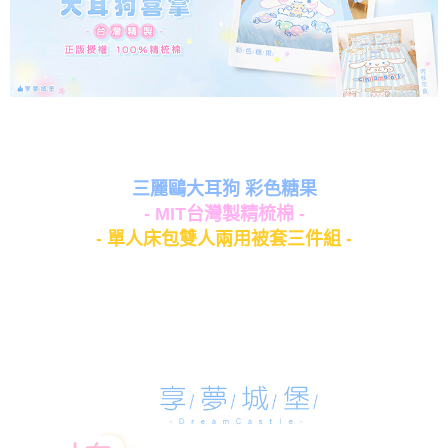
三麗鷗大耳狗 彩色糖果
- MIT台灣製精梳棉 -
- 單人床包雙人兩用被套三件組 -