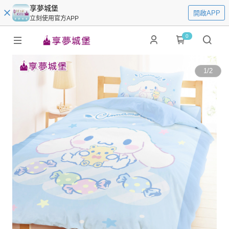
享夢城堡
開啟APP
立刻使用官方APP
0
1
/
2