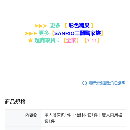
➤▶➤
更多
【
】
彩色糖果
➤▶➤
更多
【
】
SANRIO三麗鷗家族
★
超商取貨：
【
全家
】
【
7-11
】
顯示電腦版詳細說明
商品規格
內容物
單人薄床包1件｜信封枕套1件｜雙人兩用被
套1件