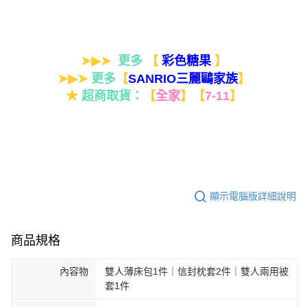
➤▶➤
更多
【
】
彩色糖果
➤▶➤
更多
【
】
SANRIO三麗鷗家族
★
超商取貨：
【
全家
】
【
7-11
】
顯示電腦版詳細說明
商品規格
內容物
雙人薄床包1件｜信封枕套2件｜雙人兩用被
套1件