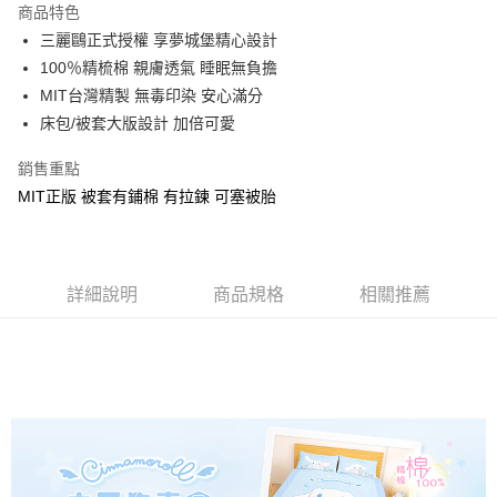
商品特色
Apple Pay
三麗鷗正式授權 享夢城堡精心設計
100％精梳棉 親膚透氣 睡眠無負擔
街口支付
MIT台灣精製 無毒印染 安心滿分
悠遊付
床包/被套大版設計 加倍可愛
Google Pay
銷售重點
MIT正版 被套有鋪棉 有拉鍊 可塞被胎
ATM付款
運送方式
全家★依產品說明
詳細說明
商品規格
相關推薦
每筆NT$60，滿NT$699(含以上)免運費
7-11★依產品說明
每筆NT$60，滿NT$699(含以上)免運費
宅配
每筆NT$80，滿NT$699(含以上)免運費