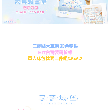
三麗鷗大耳狗 彩色糖果
- MIT台灣製精梳棉 -
- 單人床包枕套二件組3.5x6.2 -