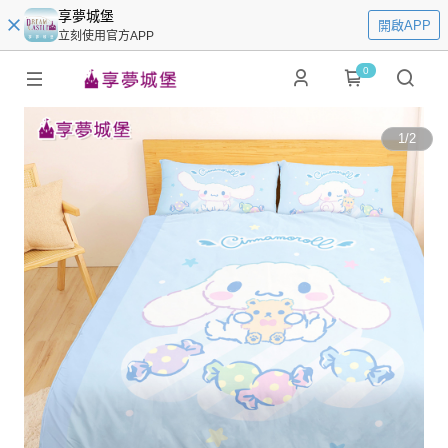
享夢城堡
開啟APP
立刻使用官方APP
0
1
/
2