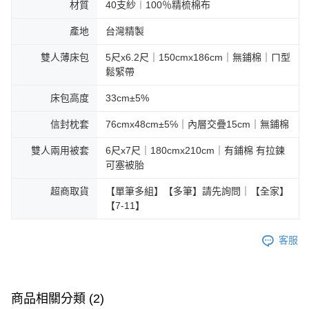
材質
40支紗︱100％精梳棉布
產地
台灣精製
雙人薄床包
5尺x6.2尺｜150cmx186cm｜無鋪棉｜ㄇ型
鬆緊帶
床包高度
33cm±5%
信封枕套
76cmx48cm±5℅｜內層交疊15cm｜無鋪棉
雙人兩用被套
6尺x7尺｜180cmx210cm｜有鋪棉 有拉鍊
可塞被胎
超商取貨
【單筆多組】【多筆】請先詢問｜【全家】
【7-11】
客服
商品相關分類 (2)