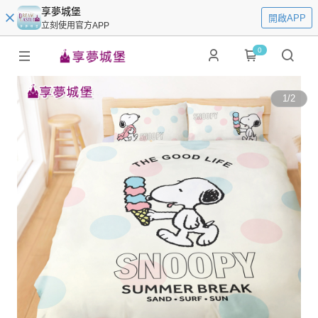
享夢城堡
開啟APP
立刻使用官方APP
0
1
/
2