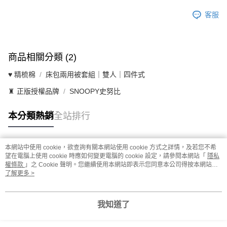
客服
商品相關分類 (2)
♥ 精梳棉
床包兩用被套組｜雙人｜四件式
♜ 正版授權品牌
SNOOPY史努比
本分類熱銷
全站排行
本網站中使用 cookie，欲查詢有關本網站使用 cookie 方式之詳情，及若您不希
熱門標籤
望在電腦上使用 cookie 時應如何變更電腦的 cookie 設定，請參閱本網站「
隱私
權條款
」之 Cookie 聲明。您繼續使用本網站即表示您同意本公司得按本網站使
用條款之 Cookie 聲明使用 cookie。
了解更多 >
我知道了