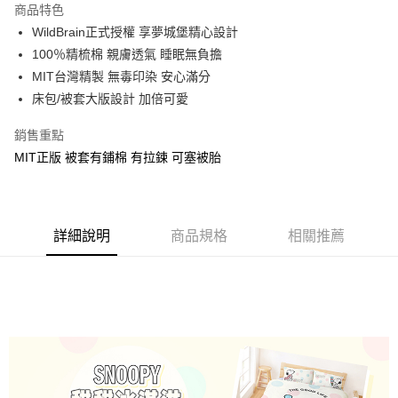
商品特色
Apple Pay
WildBrain正式授權 享夢城堡精心設計
100％精梳棉 親膚透氣 睡眠無負擔
街口支付
MIT台灣精製 無毒印染 安心滿分
悠遊付
床包/被套大版設計 加倍可愛
Google Pay
銷售重點
MIT正版 被套有鋪棉 有拉鍊 可塞被胎
ATM付款
運送方式
全家★依產品說明
詳細說明
商品規格
相關推薦
每筆NT$60，滿NT$699(含以上)免運費
7-11★依產品說明
每筆NT$60，滿NT$699(含以上)免運費
宅配
每筆NT$80，滿NT$699(含以上)免運費