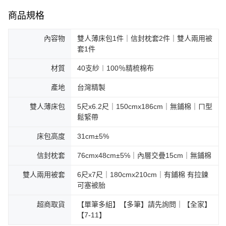
商品規格
內容物
雙人薄床包1件｜信封枕套2件｜雙人兩用被
套1件
材質
40支紗︱100％精梳棉布
產地
台灣精製
雙人薄床包
5尺x6.2尺｜150cmx186cm｜無鋪棉｜ㄇ型
鬆緊帶
床包高度
31cm±5%
信封枕套
76cmx48cm±5℅｜內層交疊15cm｜無鋪棉
雙人兩用被套
6尺x7尺｜180cmx210cm｜有鋪棉 有拉鍊
可塞被胎
超商取貨
【單筆多組】【多筆】請先詢問｜【全家】
【7-11】