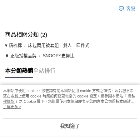
客服
商品相關分類 (2)
♥ 精梳棉
床包兩用被套組｜雙人｜四件式
♜ 正版授權品牌
SNOOPY史努比
本分類熱銷
全站排行
本網站中使用 cookie，欲查詢有關本網站使用 cookie 方式之詳情，及若您不希
熱門標籤
望在電腦上使用 cookie 時應如何變更電腦的 cookie 設定，請參閱本網站「
隱私
權條款
」之 Cookie 聲明。您繼續使用本網站即表示您同意本公司得按本網站使
用條款之 Cookie 聲明使用 cookie。
了解更多 >
我知道了