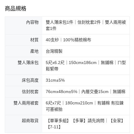
商品規格
內容物
雙人薄床包1件｜信封枕套2件｜雙人兩用被
套1件
材質
40支紗︱100％精梳棉布
產地
台灣精製
雙人薄床包
5尺x6.2尺｜150cmx186cm｜無鋪棉｜ㄇ型
鬆緊帶
床包高度
31cm±5%
信封枕套
76cmx48cm±5℅｜內層交疊15cm｜無鋪棉
雙人兩用被套
6尺x7尺｜180cmx210cm｜有鋪棉 有拉鍊
可塞被胎
超商取貨
【單筆多組】【多筆】請先詢問｜【全家】
【7-11】