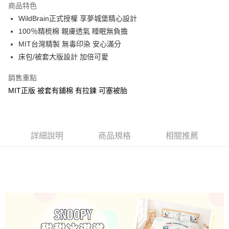
商品特色
Apple Pay
WildBrain正式授權 享夢城堡精心設計
100％精梳棉 親膚透氣 睡眠無負擔
街口支付
MIT台灣精製 無毒印染 安心滿分
悠遊付
床包/被套大版設計 加倍可愛
Google Pay
銷售重點
MIT正版 被套有鋪棉 有拉鍊 可塞被胎
ATM付款
運送方式
全家★依產品說明
詳細說明
商品規格
相關推薦
每筆NT$60，滿NT$699(含以上)免運費
7-11★依產品說明
每筆NT$60，滿NT$699(含以上)免運費
宅配
每筆NT$80，滿NT$699(含以上)免運費