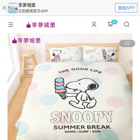
享夢城堡
開啟APP
立刻使用官方APP
0
1
/
2