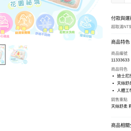
付款與運
超取滿NT$
付款方式
商品特色
信用卡一
商品編號
11333633
超商取貨
商品特色
LINE Pay
迪士尼
天絲舒
Apple Pay
人體工
街口支付
銷售重點
天絲舒柔 
悠遊付
Google Pa
商品相關分
ATM付款