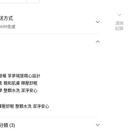
送方式
清除
699免運
紀錄
次付款
付款
授權 享夢城堡精心設計
柔 親和肌膚 釋壓舒眠
學 整顆水洗 潔淨安心
釋壓舒眠 整顆水洗 潔淨安心
y
類 (3)