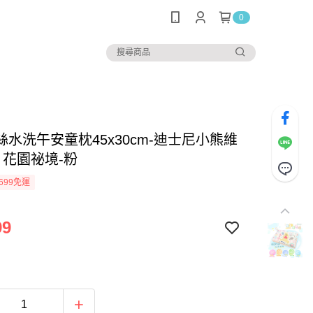
0
絲水洗午安童枕45x30cm-迪士尼小熊維
h 花園祕境-粉
699免運
99