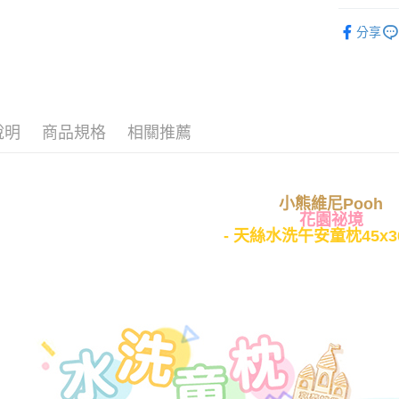
♠ 天絲
分享
💧 水洗
運送方式
♜ 正版授
全家★依
每筆NT$6
說明
商品規格
相關推薦
7-11★
每筆NT$6
宅配
小熊維尼Pooh
花園祕境
每筆NT$8
- 天絲水洗午安童枕45x30