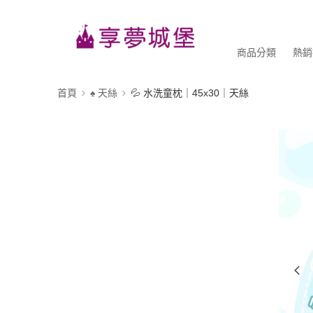
商品分類
熱銷
首頁
♠ 天絲
💦 水洗童枕｜45x30｜天絲