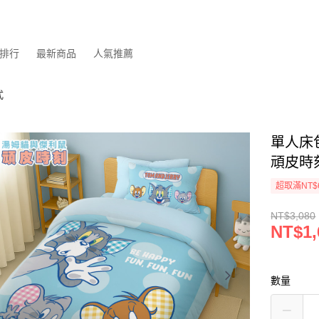
排行
最新商品
人氣推薦
式
單人床
頑皮時
超取滿NT$
NT$3,080
NT$1,
數量