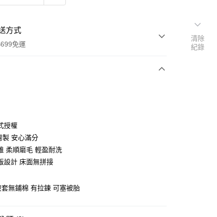
送方式
清除
699免運
紀錄
次付款
付款
式授權
灣製 安心滿分
維 柔順磨毛 輕盈耐洗
版設計 床面無拼接
 被套無鋪棉 有拉鍊 可塞被胎
y