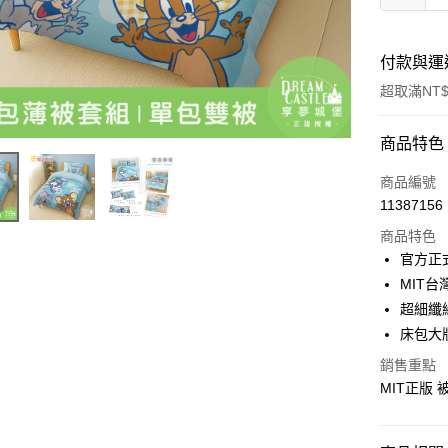
付款與運
超取滿NT$
付款方式
商品特色
信用卡一
商品編號
11387156
超商取貨
商品特色
LINE Pay
官方正
MIT台
Apple Pay
超細纖
街口支付
床包大
悠遊付
銷售重點
MIT正版
Google Pa
ATM付款