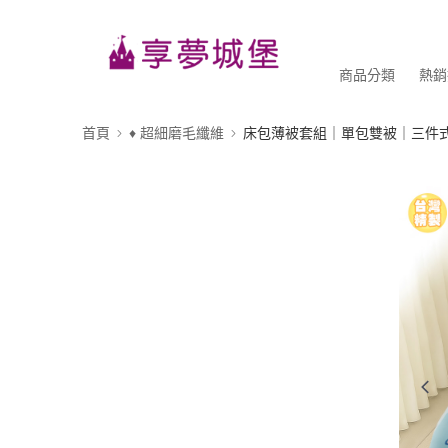
商品分類
熱銷
首頁
♦ 超細磨毛纖維
床包薄被套組｜單包雙被｜三件