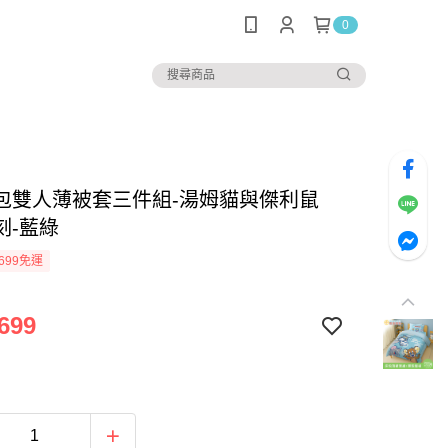
0
包雙人薄被套三件組-湯姆貓與傑利鼠
刻-藍綠
699免運
699