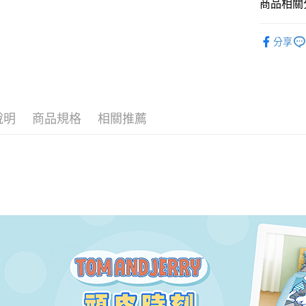
商品相關分
♦ 超細磨
運送方式
分享
♜ 正版授
全家★依
每筆NT$6
7-11★
說明
商品規格
相關推薦
每筆NT$6
宅配
每筆NT$8