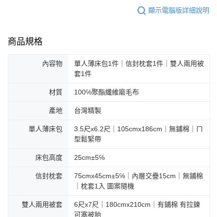
顯示電腦版詳細說明
商品規格
內容物
單人薄床包1件｜信封枕套1件｜雙人兩用被
套1件
材質
100℅聚酯纖維磨毛布
產地
台灣精製
單人薄床包
3.5尺x6.2尺｜105cmx186cm｜無鋪棉｜ㄇ
型鬆緊帶
床包高度
25cm±5℅
信封枕套
75cmx45cm±5℅｜內層交疊15cm｜無鋪棉
｜枕套1入 圖案隨機
雙人兩用被套
6尺x7尺｜180cmx210cm｜有鋪棉 有拉鍊
可塞被胎