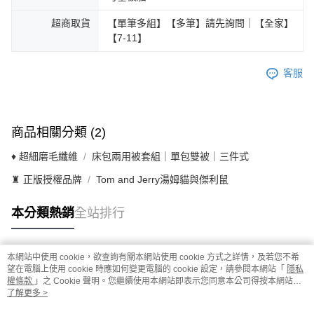
超商取貨
【單筆多組】【多筆】請先詢問｜【全家】
【7-11】
客服
商品相關分類 (2)
♦ 超細磨毛纖維
床包兩用被套組｜單包雙被｜三件式
♜ 正版授權品牌
Tom and Jerry湯姆貓與傑利鼠
本分類熱銷
全站排行
本網站中使用 cookie，欲查詢有關本網站使用 cookie 方式之詳情，及若您不希
熱門標籤
望在電腦上使用 cookie 時應如何變更電腦的 cookie 設定，請參閱本網站「
隱私
權條款
」之 Cookie 聲明。您繼續使用本網站即表示您同意本公司得按本網站使
用條款之 Cookie 聲明使用 cookie。
了解更多 >