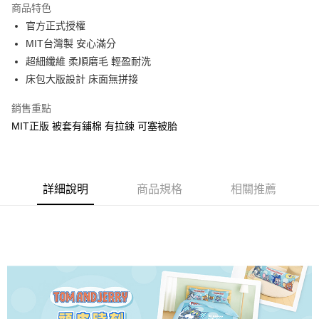
商品特色
Apple Pay
官方正式授權
MIT台灣製 安心滿分
街口支付
超細纖維 柔順磨毛 輕盈耐洗
悠遊付
床包大版設計 床面無拼接
Google Pay
銷售重點
MIT正版 被套有鋪棉 有拉鍊 可塞被胎
ATM付款
運送方式
全家★依產品說明
詳細說明
商品規格
相關推薦
每筆NT$60，滿NT$699(含以上)免運費
7-11★依產品說明
每筆NT$60，滿NT$699(含以上)免運費
宅配
每筆NT$80，滿NT$699(含以上)免運費