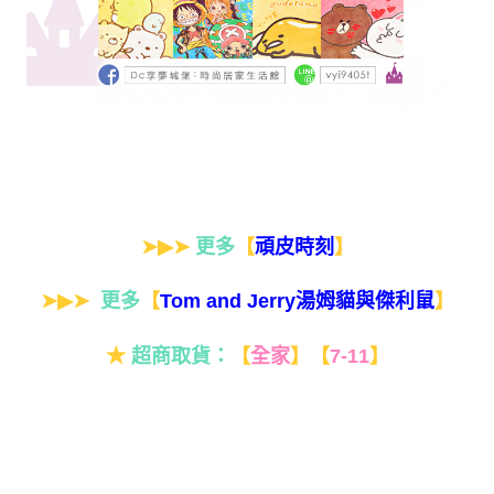
➤▶➤
更多
【
】
頑皮時刻
➤▶➤
更多
【
】
Tom and Jerry湯姆貓與傑利鼠
★
超商取貨：
【
全家
】
【
7-11
】