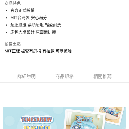
商品特色
Apple Pay
官方正式授權
MIT台灣製 安心滿分
街口支付
超細纖維 柔順磨毛 輕盈耐洗
悠遊付
床包大版設計 床面無拼接
Google Pay
銷售重點
MIT正版 被套有鋪棉 有拉鍊 可塞被胎
ATM付款
運送方式
全家★依產品說明
詳細說明
商品規格
相關推薦
每筆NT$60，滿NT$699(含以上)免運費
7-11★依產品說明
每筆NT$60，滿NT$699(含以上)免運費
宅配
每筆NT$80，滿NT$699(含以上)免運費