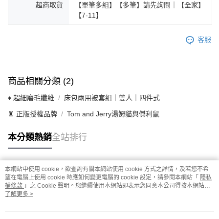
超商取貨
【單筆多組】【多筆】請先詢問｜【全家】
【7-11】
客服
商品相關分類 (2)
♦ 超細磨毛纖維
床包兩用被套組｜雙人｜四件式
♜ 正版授權品牌
Tom and Jerry湯姆貓與傑利鼠
本分類熱銷
全站排行
本網站中使用 cookie，欲查詢有關本網站使用 cookie 方式之詳情，及若您不希
熱門標籤
望在電腦上使用 cookie 時應如何變更電腦的 cookie 設定，請參閱本網站「
隱私
權條款
」之 Cookie 聲明。您繼續使用本網站即表示您同意本公司得按本網站使
用條款之 Cookie 聲明使用 cookie。
了解更多 >