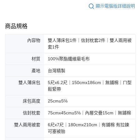
顯示電腦版詳細說明
商品規格
內容物
雙人薄床包1件｜信封枕套2件｜雙人兩用被
套1件
材質
100℅聚酯纖維磨毛布
產地
台灣精製
雙人薄床包
5尺x6.2尺｜150cmx186cm｜無鋪棉｜ㄇ型
鬆緊帶
床包高度
25cm±5℅
信封枕套
75cmx45cm±5℅｜內層交疊15cm｜無鋪棉
雙人兩用被套
6尺x7尺｜180cmx210cm｜有鋪棉 有拉鍊
可塞被胎