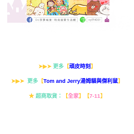
➤▶➤
更多
【
】
頑皮時刻
➤▶➤
更多
【
】
Tom and Jerry湯姆貓與傑利鼠
★
超商取貨：
【
全家
】
【
7-11
】