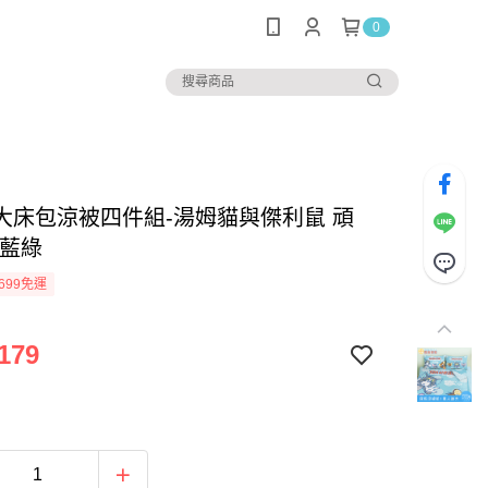
0
大床包涼被四件組-湯姆貓與傑利鼠 頑
-藍綠
699免運
179