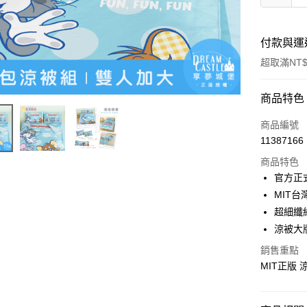
付款與運
超取滿NT$
付款方式
商品特色
信用卡一
商品編號
11387166
超商取貨
商品特色
LINE Pay
官方正
MIT台
Apple Pay
超細纖
街口支付
涼被大
悠遊付
銷售重點
MIT正版
Google Pa
ATM付款