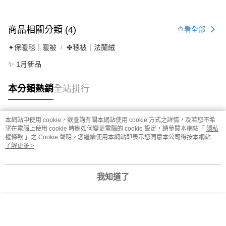
商品相關分類 (4)
查看全部
✦保暖毯｜暖被
✤毯被｜法蘭絨
✨ 1月新品
本分類熱銷
全站排行
本網站中使用 cookie，欲查詢有關本網站使用 cookie 方式之詳情，及若您不希
熱門標籤
望在電腦上使用 cookie 時應如何變更電腦的 cookie 設定，請參閱本網站「
隱私
權條款
」之 Cookie 聲明。您繼續使用本網站即表示您同意本公司得按本網站使
用條款之 Cookie 聲明使用 cookie。
了解更多 >
我知道了