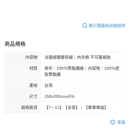
顯示電腦版詳細說明
商品規格
內容物
法蘭絨暖暖毯被｜內充棉 不可塞被胎
材質
表布：100％聚酯纖維｜內容物：100％透
氣聚酯纖
產地
台灣
尺寸
150x200cm±5％
超商取貨
【7－11】【全家】｜【單筆單組】
客服