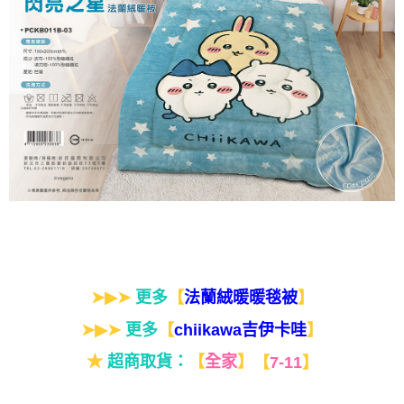
➤▶➤
更多
【
】
法蘭絨暖暖毯被
➤▶➤
更多
【
】
chiikawa吉伊卡哇
★
超商取貨：
【
全家
】
【
7-11
】