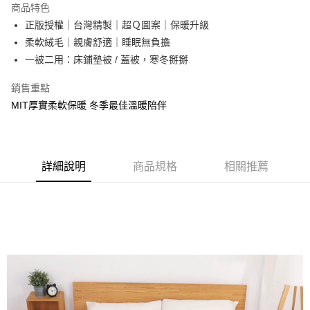
商品特色
Apple Pay
正版授權｜台灣精製｜超Ｑ圖案｜保暖升級
柔軟絨毛｜親膚舒適｜睡眠無負擔
街口支付
一被二用：床鋪墊被 / 蓋被，寒冬掰掰
悠遊付
銷售重點
Google Pay
MIT厚實柔軟保暖 冬季最佳溫暖陪伴
ATM付款
運送方式
詳細說明
商品規格
相關推薦
全家★依產品說明
每筆NT$60，滿NT$699(含以上)免運費
7-11★依產品說明
每筆NT$60，滿NT$699(含以上)免運費
宅配
每筆NT$80，滿NT$699(含以上)免運費