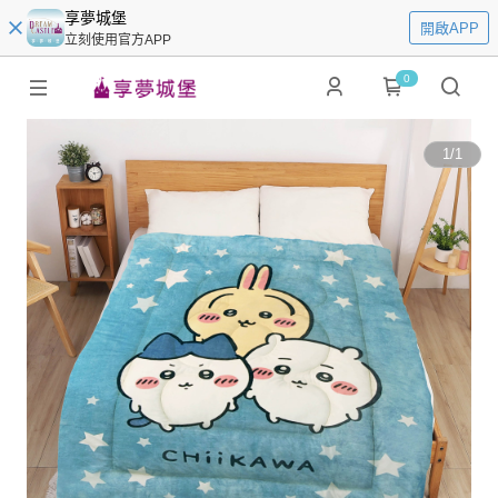
享夢城堡
開啟APP
立刻使用官方APP
0
1
/
1