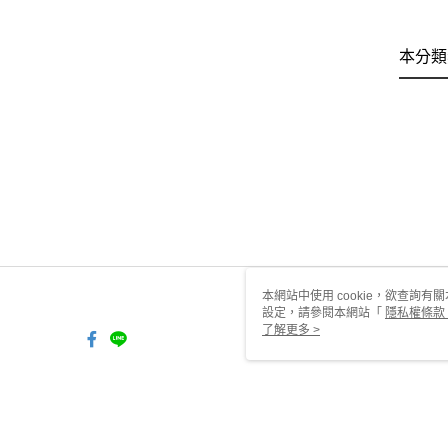
本分類
本網站中使用 cookie，欲查詢有關
設定，請參閱本網站「
隱私權條款
使用 cookie。
了解更多 >