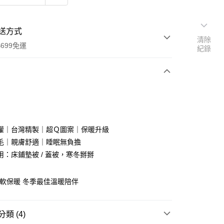
送方式
清除
699免運
紀錄
次付款
付款
權｜台灣精製｜超Ｑ圖案｜保暖升級
毛｜親膚舒適｜睡眠無負擔
用：床鋪墊被 / 蓋被，寒冬掰掰
柔軟保暖 冬季最佳溫暖陪伴
y
類 (4)