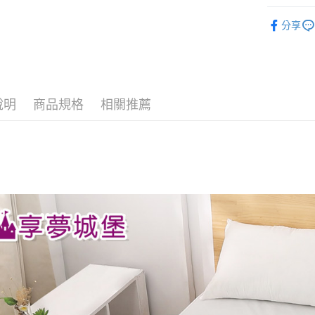
✦保暖毯
分享
✨ 1月新品
運送方式
♣ 法蘭絨
全家★依
♜ 正版授
每筆NT$6
說明
商品規格
相關推薦
7-11★
每筆NT$6
宅配
每筆NT$8