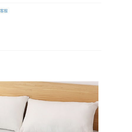
｜暖被
✤毯被｜法蘭絨
客服
✤ 毯被｜150x200
產品說明
權品牌
Dinotaeng呆萌町
0，滿NT$699(含以上)免運費
依產品說明
0，滿NT$699(含以上)免運費
0，滿NT$699(含以上)免運費