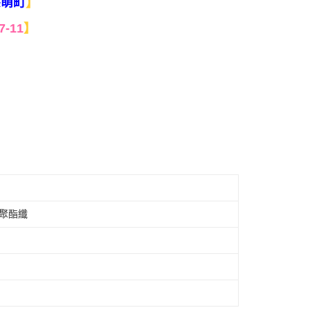
】
g呆萌町
7-11
】
氣聚酯纖