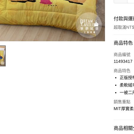
付款與運
超取滿NT$
付款方式
商品特色
信用卡一
商品編號
11493417
超商取貨
商品特色
LINE Pay
正版授
柔軟絨
Apple Pay
一被二
街口支付
銷售重點
MIT厚實
悠遊付
Google Pa
商品相關分
ATM付款