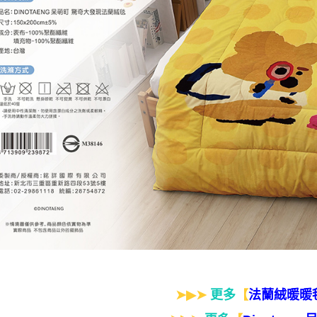
➤▶➤
更多
【
法蘭絨暖暖