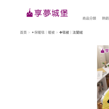
商品分類
熱銷
首頁
✦保暖毯｜暖被
✤毯被｜法蘭絨