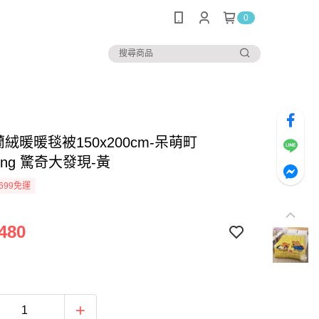
0
蘭絨暖暖毯被150x200cm-呆萌町
aeng 驚奇大發現-黃
699免運
480