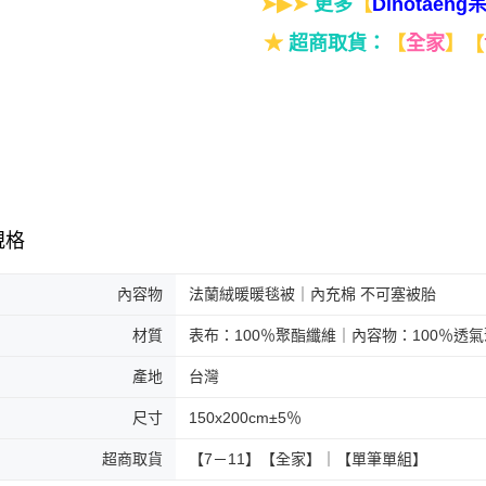
➤▶➤
更多
【
Dinotaen
★
超商取貨：
【
全家
】
【
規格
內容物
法蘭絨暖暖毯被｜內充棉 不可塞被胎
材質
表布：100％聚酯纖維｜內容物：100％透
產地
台灣
尺寸
150x200cm±5％
超商取貨
【7－11】【全家】｜【單筆單組】