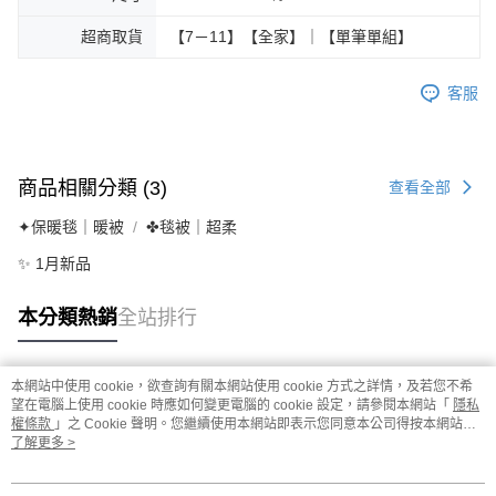
超商取貨
【7－11】【全家】｜【單筆單組】
客服
商品相關分類 (3)
查看全部
✦保暖毯｜暖被
✤毯被｜超柔
✨ 1月新品
本分類熱銷
全站排行
本網站中使用 cookie，欲查詢有關本網站使用 cookie 方式之詳情，及若您不希
熱門標籤
望在電腦上使用 cookie 時應如何變更電腦的 cookie 設定，請參閱本網站「
隱私
權條款
」之 Cookie 聲明。您繼續使用本網站即表示您同意本公司得按本網站使
用條款之 Cookie 聲明使用 cookie。
了解更多 >