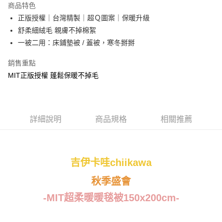
商品特色
Apple Pay
正版授權｜台灣精製｜超Ｑ圖案｜保暖升級
舒柔細絨毛 親膚不掉棉絮
街口支付
一被二用：床鋪墊被 / 蓋被，寒冬掰掰
悠遊付
銷售重點
Google Pay
MIT正版授權 蓬鬆保暖不掉毛
ATM付款
運送方式
詳細說明
商品規格
相關推薦
全家★依產品說明
每筆NT$60，滿NT$699(含以上)免運費
吉伊卡哇chiikawa
7-11★依產品說明
每筆NT$60，滿NT$699(含以上)免運費
秋季盛會
宅配
-MIT超柔暖暖毯被150x200cm-
每筆NT$80，滿NT$699(含以上)免運費