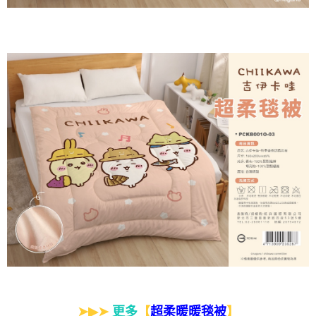
➤▶➤
更多
【
】
超柔暖暖毯被