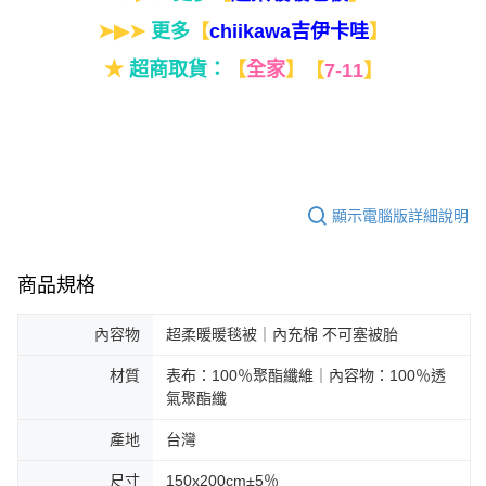
➤▶➤
更多
【
】
chiikawa吉伊卡哇
★
超商取貨：
【
全家
】
【
7-11
】
顯示電腦版詳細說明
商品規格
內容物
超柔暖暖毯被｜內充棉 不可塞被胎
材質
表布：100％聚酯纖維｜內容物：100％透
氣聚酯纖
產地
台灣
尺寸
150x200cm±5％