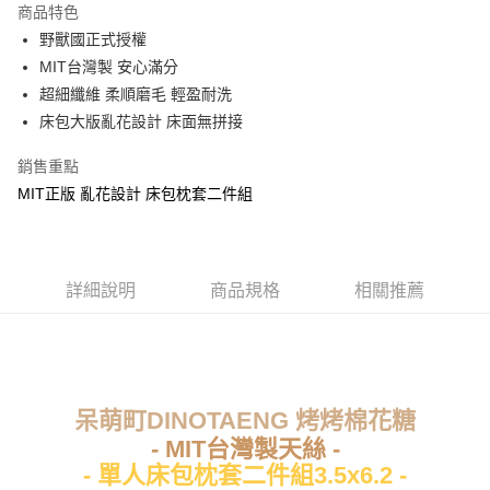
商品特色
Apple Pay
野獸國正式授權
MIT台灣製 安心滿分
街口支付
超細纖維 柔順磨毛 輕盈耐洗
悠遊付
床包大版亂花設計 床面無拼接
Google Pay
銷售重點
MIT正版 亂花設計 床包枕套二件組
ATM付款
運送方式
全家★依產品說明
詳細說明
商品規格
相關推薦
每筆NT$60，滿NT$699(含以上)免運費
7-11★依產品說明
每筆NT$60，滿NT$699(含以上)免運費
呆萌町DINOTAENG 烤烤棉花糖
宅配
- MIT台灣製天絲 -
每筆NT$80，滿NT$699(含以上)免運費
- 單人床包枕套二件組3.5x6.2 -