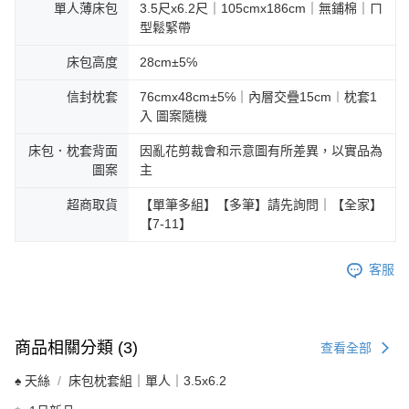
單人薄床包
3.5尺x6.2尺｜105cmx186cm｜無鋪棉｜ㄇ
型鬆緊帶
床包高度
28cm±5℅
信封枕套
76cmx48cm±5℅｜內層交疊15cm︱枕套1
入 圖案隨機
床包．枕套背面
因亂花剪裁會和示意圖有所差異，以實品為
圖案
主
超商取貨
【單筆多組】【多筆】請先詢問｜【全家】
【7-11】
客服
商品相關分類 (3)
查看全部
♠ 天絲
床包枕套組｜單人｜3.5x6.2