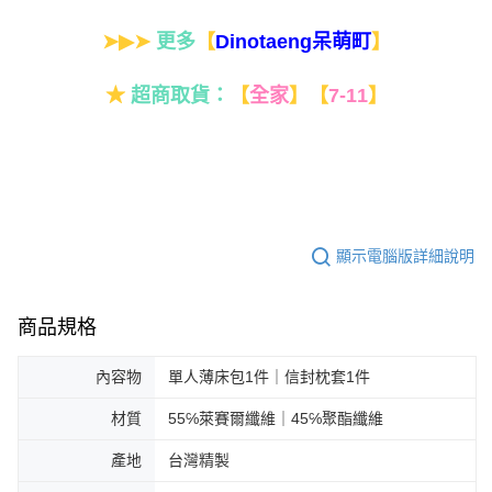
➤▶➤
更多
【
】
Dinotaeng呆萌町
★
超商取貨：
【
全家
】
【
7-11
】
顯示電腦版詳細說明
商品規格
內容物
單人薄床包1件｜信封枕套1件
材質
55℅萊賽爾纖維｜45℅聚酯纖維
產地
台灣精製