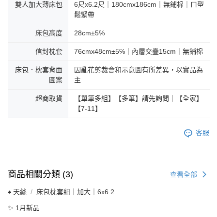
雙人加大薄床包
6尺x6.2尺｜180cmx186cm｜無鋪棉｜ㄇ型
鬆緊帶
床包高度
28cm±5℅
信封枕套
76cmx48cm±5℅｜內層交疊15cm｜無鋪棉
床包．枕套背面
因亂花剪裁會和示意圖有所差異，以實品為
圖案
主
超商取貨
【單筆多組】【多筆】請先詢問｜【全家】
【7-11】
客服
商品相關分類 (3)
查看全部
♠ 天絲
床包枕套組｜加大｜6x6.2
✨ 1月新品