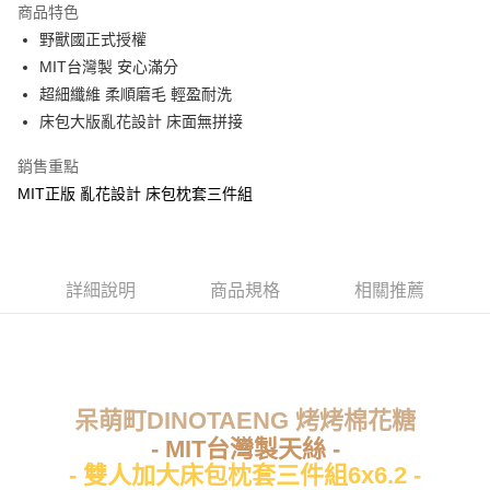
商品特色
Apple Pay
野獸國正式授權
MIT台灣製 安心滿分
街口支付
超細纖維 柔順磨毛 輕盈耐洗
悠遊付
床包大版亂花設計 床面無拼接
Google Pay
銷售重點
MIT正版 亂花設計 床包枕套三件組
ATM付款
運送方式
全家★依產品說明
詳細說明
商品規格
相關推薦
每筆NT$60，滿NT$699(含以上)免運費
7-11★依產品說明
每筆NT$60，滿NT$699(含以上)免運費
呆萌町DINOTAENG 烤烤棉花糖
宅配
- MIT台灣製天絲 -
每筆NT$80，滿NT$699(含以上)免運費
- 雙人加大床包枕套三件組6x6.2 -