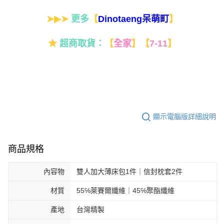
➤▶➤
更多
【
】
Dinotaeng呆萌町
★
超商取貨：
【
全家
】
【
7-11
】
顯示電腦版詳細說明
商品規格
內容物
雙人加大薄床包1件｜信封枕套2件
材質
55℅萊賽爾纖維｜45℅聚酯纖維
產地
台灣精製