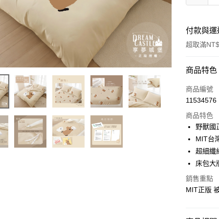
付款與運
超取滿NT$
付款方式
商品特色
信用卡一
商品編號
11534576
超商取貨
商品特色
LINE Pay
野獸國
MIT台
Apple Pay
超細纖
街口支付
床包大
悠遊付
銷售重點
MIT正版
Google Pa
ATM付款