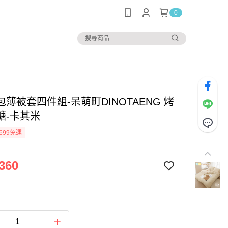
0
薄被套四件組-呆萌町DINOTAENG 烤
糖-卡其米
699免運
360