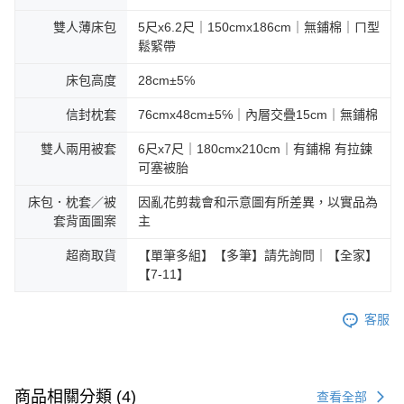
雙人薄床包
5尺x6.2尺｜150cmx186cm｜無鋪棉｜ㄇ型
鬆緊帶
床包高度
28cm±5℅
信封枕套
76cmx48cm±5℅｜內層交疊15cm｜無鋪棉
雙人兩用被套
6尺x7尺｜180cmx210cm｜有鋪棉 有拉鍊
可塞被胎
床包．枕套／被
因亂花剪裁會和示意圖有所差異，以實品為
套背面圖案
主
超商取貨
【單筆多組】【多筆】請先詢問｜【全家】
【7-11】
客服
商品相關分類 (4)
查看全部