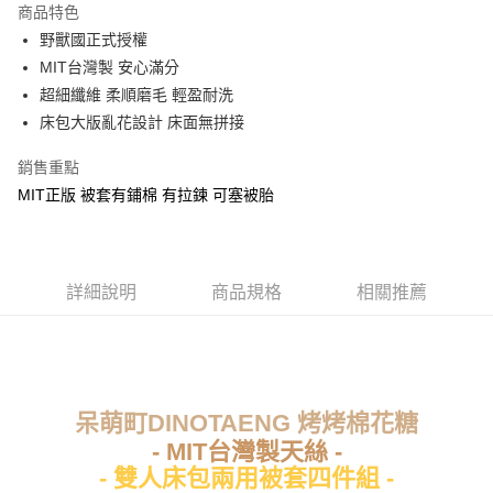
商品特色
Apple Pay
野獸國正式授權
MIT台灣製 安心滿分
街口支付
超細纖維 柔順磨毛 輕盈耐洗
悠遊付
床包大版亂花設計 床面無拼接
Google Pay
銷售重點
MIT正版 被套有鋪棉 有拉鍊 可塞被胎
ATM付款
運送方式
全家★依產品說明
詳細說明
商品規格
相關推薦
每筆NT$60，滿NT$699(含以上)免運費
7-11★依產品說明
每筆NT$60，滿NT$699(含以上)免運費
呆萌町DINOTAENG 烤烤棉花糖
宅配
- MIT台灣製天絲 -
每筆NT$80，滿NT$699(含以上)免運費
- 雙人床包兩用被套四件組 -