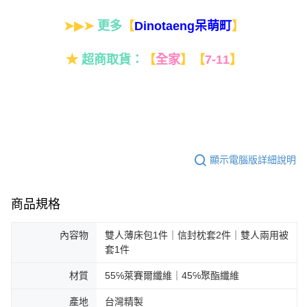
➤▶➤
更多
【
】
Dinotaeng呆萌町
★
超商取貨：
【
全家
】
【
7-11
】
顯示電腦版詳細說明
商品規格
內容物
雙人薄床包1件｜信封枕套2件｜雙人兩用被
套1件
材質
55℅萊賽爾纖維｜45℅聚酯纖維
產地
台灣精製