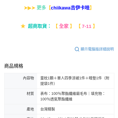
➤▶➤
更多
【
】
chiikawa吉伊卡哇
★
超商取貨：
【
全家
】
【
7-11
】
顯示電腦版詳細說明
商品規格
內容物
童枕1顆＋單人四季涼被1件＋睡墊1件（附
提袋1件）
材質
表布：100％聚酯纖維磨毛布｜填充物：
100％透氣聚酯纖維
產地
台灣精製