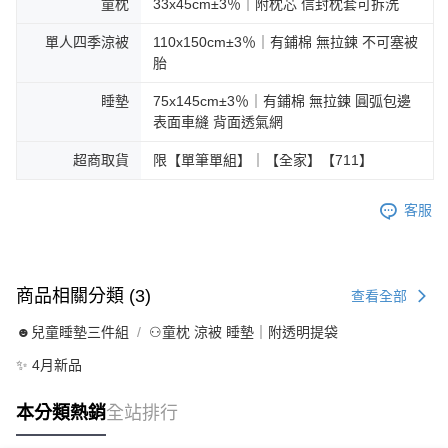
童枕
33x45cm±3％｜附枕芯 信封枕套可拆洗
單人四季涼被
110x150cm±3％｜有鋪棉 無拉鍊 不可塞被
胎
睡墊
75x145cm±3％｜有鋪棉 無拉鍊 圓弧包邊
表面車縫 背面透氣網
超商取貨
限【單筆單組】｜【全家】【711】
客服
商品相關分類 (3)
查看全部
☻兒童睡墊三件組
⚇童枕 涼被 睡墊｜附透明提袋
✨ 4月新品
本分類熱銷
全站排行