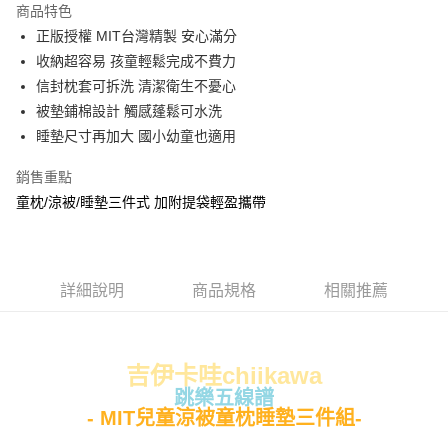
商品特色
Apple Pay
正版授權 MIT台灣精製 安心滿分
收納超容易 孩童輕鬆完成不費力
街口支付
信封枕套可拆洗 清潔衛生不憂心
悠遊付
被墊鋪棉設計 觸感蓬鬆可水洗
睡墊尺寸再加大 國小幼童也適用
Google Pay
銷售重點
ATM付款
童枕/涼被/睡墊三件式 加附提袋輕盈攜帶
運送方式
全家★依產品說明
每筆NT$60，滿NT$699(含以上)免運費
詳細說明
商品規格
相關推薦
7-11★依產品說明
每筆NT$60，滿NT$699(含以上)免運費
吉伊卡哇chiikawa
宅配
跳樂五線譜
- MIT兒童涼被童枕睡墊三件組-
每筆NT$80，滿NT$699(含以上)免運費