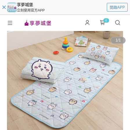
享夢城堡
開啟APP
立刻使用官方APP
0
1
/
1