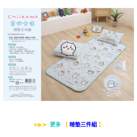
➤▶➤
更多
【
】
睡墊三件組