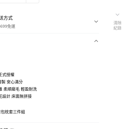
送方式
清除
699免運
紀錄
次付款
付款
正式授權
灣製 安心滿分
維 柔順磨毛 輕盈耐洗
花設計 床面無拼接
 床包枕套三件組
y