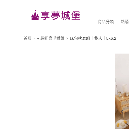
商品分類
熱銷
首頁
♦ 超細磨毛纖維
床包枕套組｜雙人｜5x6.2