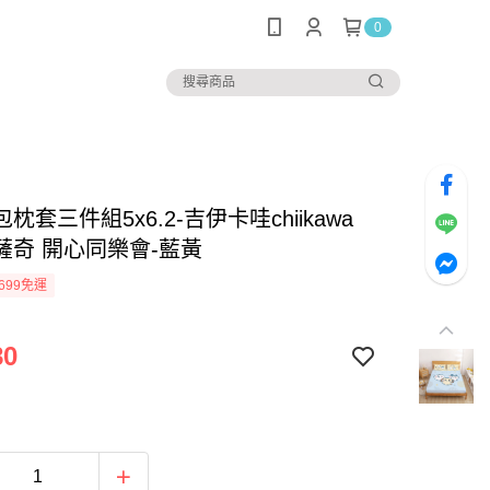
0
枕套三件組5x6.2-吉伊卡哇chiikawa
薩奇 開心同樂會-藍黃
699免運
80