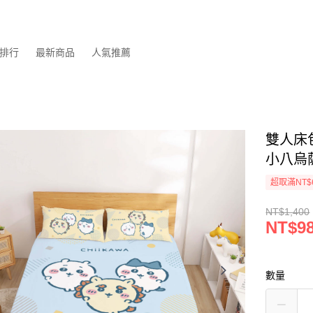
排行
最新商品
人氣推薦
雙人床包
小八烏
超取滿NT$
NT$1,400
NT$9
數量