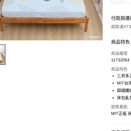
付款與運
超取滿NT$
付款方式
商品特色
信用卡一
商品編號
11732054
超商取貨
商品特色
LINE Pay
三貝多
MIT台
Apple Pay
超細纖
街口支付
床包亂
悠遊付
銷售重點
MIT正版
Google Pa
ATM付款