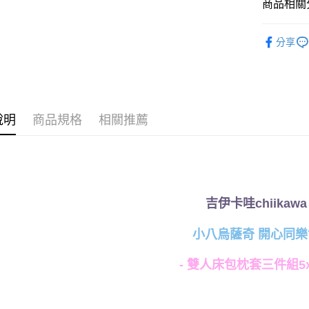
商品相關分
♦ 超細磨
運送方式
分享
✨ 4月新品
全家★依
♜ 正版授
每筆NT$6
7-11★
說明
商品規格
相關推薦
每筆NT$6
宅配
每筆NT$8
吉伊卡哇chiikawa
小八烏薩奇 開心同樂
- 雙人床包枕套三件組5x6