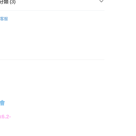
類 (3)
毛纖維
床包枕套組｜雙人｜5x6.2
客服
產品說明
權品牌
chiikawa吉伊卡哇
0，滿NT$699(含以上)免運費
依產品說明
0，滿NT$699(含以上)免運費
0，滿NT$699(含以上)免運費
會
.2-