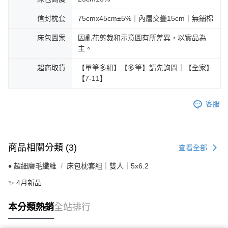
信封枕套
75cmx45cm±5℅｜內層交疊15cm｜無鋪棉
床包圖案
因亂花剪裁和示意圖有所差異，以實品為
主。
超商取貨
【單筆多組】【多筆】請先詢問｜【全家】
【7-11】
客服
商品相關分類 (3)
查看全部
♦ 超細磨毛纖維
床包枕套組｜雙人｜5x6.2
✨ 4月新品
本分類熱銷
全站排行