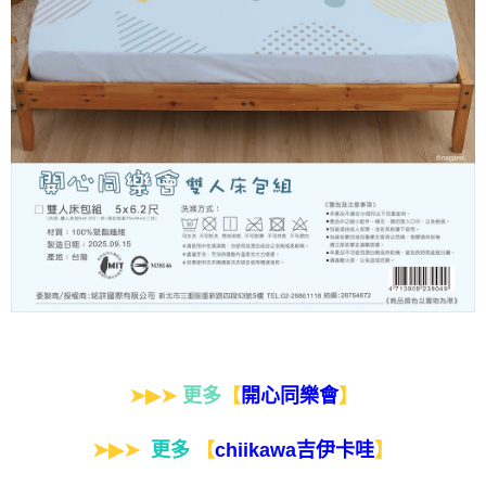
➤▶➤
更多
【
】
開心同樂會
➤▶➤
更多
【
】
chiikawa吉伊卡哇