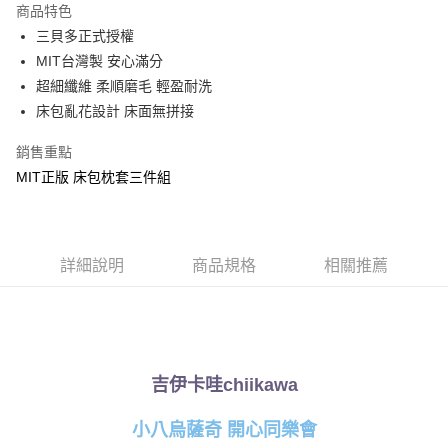
商品特色
Apple Pay
三貝多正式授權
MIT台灣製 安心滿分
街口支付
超細纖維 柔順磨毛 輕盈耐洗
悠遊付
床包亂花設計 床面無拼接
Google Pay
銷售重點
MIT正版 床包枕套三件組
ATM付款
運送方式
全家★依產品說明
詳細說明
商品規格
相關推薦
每筆NT$60，滿NT$699(含以上)免運費
7-11★依產品說明
每筆NT$60，滿NT$699(含以上)免運費
吉伊卡哇chiikawa
宅配
每筆NT$80，滿NT$699(含以上)免運費
小八烏薩奇 開心同樂會