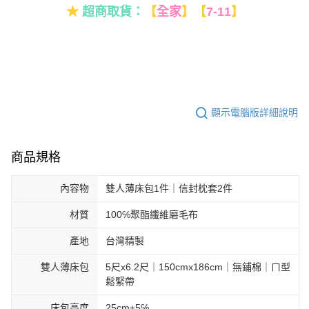
★
超商取貨：
【
全家
】
【
7-11
】
顯示電腦版詳細說明
商品規格
內容物
雙人薄床包1件｜信封枕套2件
材質
100℅聚酯纖維磨毛布
產地
台灣精製
雙人薄床包
5尺x6.2尺｜150cmx186cm｜無鋪棉｜ㄇ型
鬆緊帶
床包高度
25cm±5℅