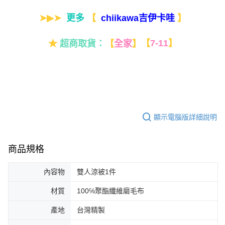
➤▶➤
更多
【
】
chiikawa吉伊卡哇
★
超商取貨：
【
全家
】
【
7-11
】
顯示電腦版詳細說明
商品規格
內容物
雙人涼被1件
材質
100℅聚酯纖維磨毛布
產地
台灣精製