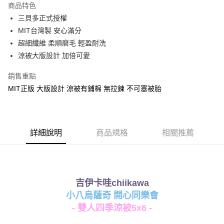
商品特色
Apple Pay
三貝多正式授權
MIT台灣製 安心滿分
街口支付
超細纖維 柔順磨毛 輕盈耐洗
悠遊付
涼被大版設計 加倍可愛
Google Pay
銷售重點
MIT正版 大版設計 涼被有鋪棉 無拉鍊 不可塞被胎
ATM付款
運送方式
全家★依產品說明
詳細說明
商品規格
相關推薦
每筆NT$60，滿NT$699(含以上)免運費
7-11★依產品說明
每筆NT$60，滿NT$699(含以上)免運費
吉伊卡哇chiikawa
小八烏薩奇 開心同樂會
宅配
- 雙人四季涼被5x6 -
每筆NT$80，滿NT$699(含以上)免運費