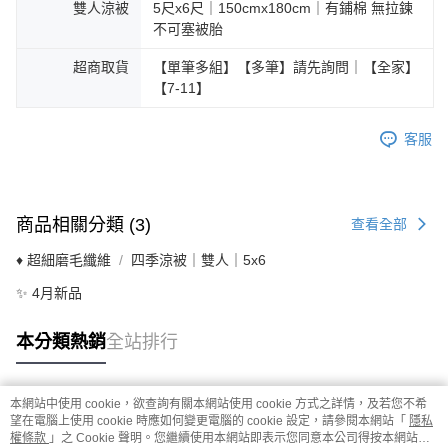
雙人涼被
5尺x6尺｜150cmx180cm｜有鋪棉 無拉鍊
不可塞被胎
超商取貨
【單筆多組】【多筆】請先詢問｜【全家】
【7-11】
客服
商品相關分類 (3)
查看全部
♦ 超細磨毛纖維
四季涼被｜雙人｜5x6
✨ 4月新品
本分類熱銷
全站排行
本網站中使用 cookie，欲查詢有關本網站使用 cookie 方式之詳情，及若您不希
熱門標籤
望在電腦上使用 cookie 時應如何變更電腦的 cookie 設定，請參閱本網站「
隱私
權條款
」之 Cookie 聲明。您繼續使用本網站即表示您同意本公司得按本網站使