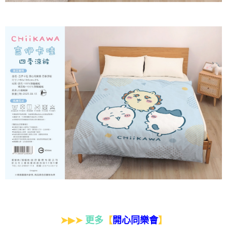
➤▶➤
更多
【
】
開心同樂會