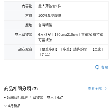
內容物
雙人薄被套1件
材質
100℅聚酯纖維
產地
台灣精製
雙人薄被套
6尺x7尺｜180cmx210cm｜無鋪棉 有拉鍊
可塞被胎
超商取貨
【單筆多組】【多筆】請先詢問｜【全家】
【7-11】
客服
商品相關分類 (3)
查看全部
♦ 超細磨毛纖維
薄被套｜雙人｜6x7
✨ 4月新品