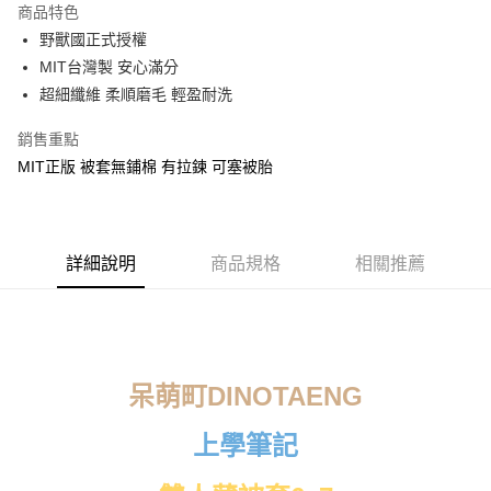
商品特色
Apple Pay
野獸國正式授權
MIT台灣製 安心滿分
街口支付
超細纖維 柔順磨毛 輕盈耐洗
悠遊付
銷售重點
Google Pay
MIT正版 被套無鋪棉 有拉鍊 可塞被胎
ATM付款
運送方式
詳細說明
商品規格
相關推薦
全家★依產品說明
每筆NT$60，滿NT$699(含以上)免運費
7-11★依產品說明
每筆NT$60，滿NT$699(含以上)免運費
呆萌町DINOTAENG
宅配
上學筆記
每筆NT$80，滿NT$699(含以上)免運費