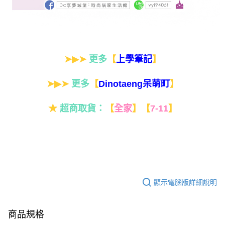
➤▶➤
更多
【
】
上學筆記
➤▶➤
更多
【
】
Dinotaeng呆萌町
★
超商取貨：
【
全家
】
【
7-11
】
顯示電腦版詳細說明
商品規格